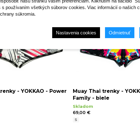
ispôsobiť našu stránku vašim preferenciám. Kliknutím na tlačidlo "S
s s používaním všetkých súborov cookies. Viac informácií o našich c
chrany súkromia.
Nastavenia cookies
Odmietnuť
trenky - YOKKAO - Power
Muay Thai trenky - YOKK
Family - biele
Skladom
69,00 €
S