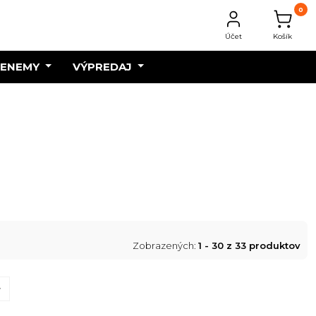
0
Účet
Košík
 ENEMY
VÝPREDAJ
Zobrazených:
1 - 30 z 33 produktov