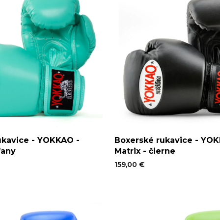
ukavice - YOKKAO -
Boxerské rukavice - YO
fany
Matrix - čierne
159,00 €