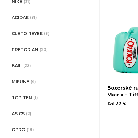
NIKE
(31)
ADIDAS
(31)
CLETO REYES
(8)
PRETORIAN
(20)
BAIL
(23)
MIFUNE
(6)
Boxerské r
Matrix - Tif
TOP TEN
(1)
159,00 €
ASICS
(2)
OPRO
(18)