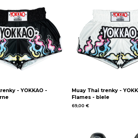
trenky - YOKKAO -
Muay Thai trenky - YOK
erne
Flames - biele
69,00 €