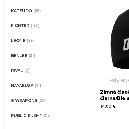
KATSUDO
(83)
FIGHTER
(193)
LEONE
(49)
BENLEE
(21)
RIVAL
(7)
HAYABUSA
(31)
Zimná čiap
čierna/Biel
8 WEAPONS
(28)
14,00 €
PUBLIC ENEMY
(96)