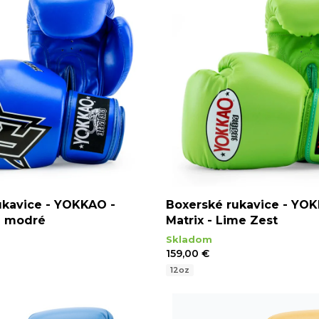
ukavice - YOKKAO -
Boxerské rukavice - YO
 - modré
Matrix - Lime Zest
Skladom
159,00 €
12oz