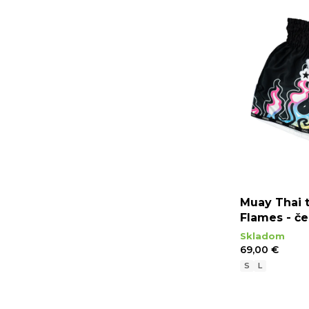
Muay Thai 
Flames - č
Skladom
69,00 €
S
L