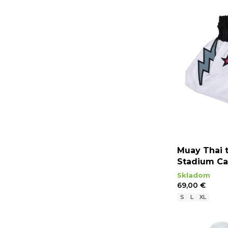
Muay Thai 
Stadium Car
Skladom
69,00 €
S
L
XL