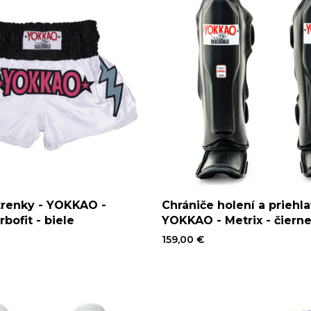
trenky - YOKKAO -
Chrániče holení a priehla
bofit - biele
YOKKAO - Metrix - čiern
159,00 €