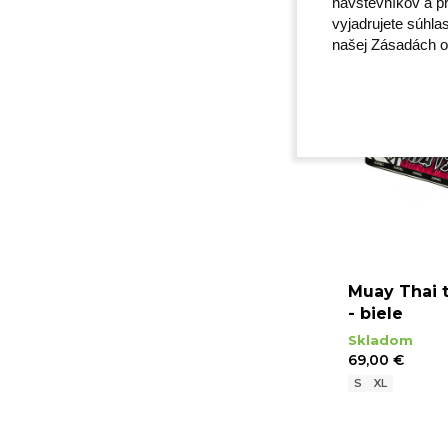
návštevníkov a pr
vyjadrujete súhla
našej Zásadách o
Muay Thai 
- biele
Skladom
69,00 €
S
XL