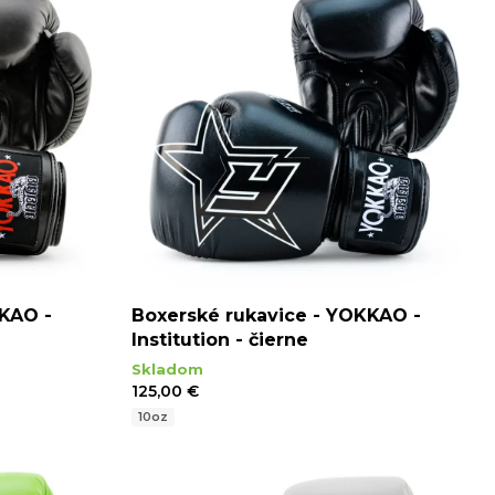
KKAO -
Boxerské rukavice - YOKKAO -
Institution - čierne
Skladom
125,00 €
10oz