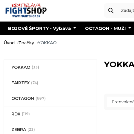
BOJOVÉ ŠPORTY - Výbava
OCTAGON - MUŽI
Úvod
Značky
YOKKAO
YOKK
YOKKAO
(33)
FAIRTEX
(74)
OCTAGON
(687)
RDX
(119)
ZEBRA
(23)