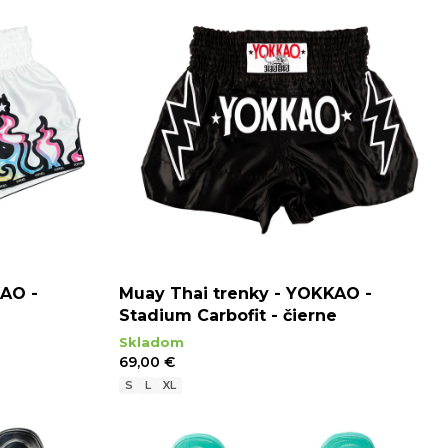
KAO -
Muay Thai trenky - YOKKAO -
Stadium Carbofit - čierne
Skladom
69,00 €
S
L
XL