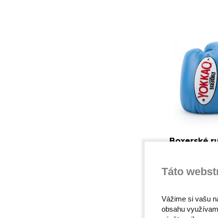
Boxerské r
Matrix - blu
159,00 €
Táto webst
Vážime si vašu n
obsahu využívam