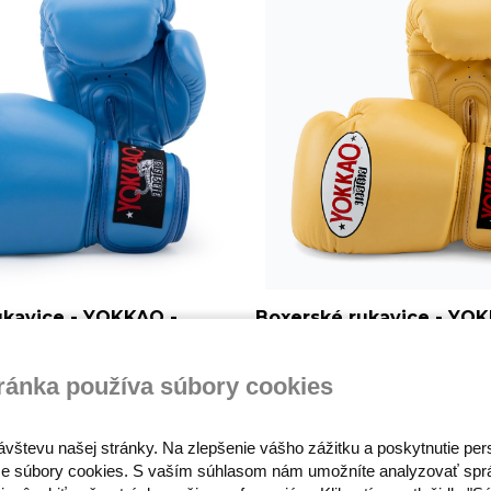
ukavice - YOKKAO -
Boxerské rukavice - YO
e nobility
Matrix - Mango
159,00 €
ránka používa súbory cookies
ávštevu našej stránky. Na zlepšenie vášho zážitku a poskytnutie pe
e súbory cookies. S vaším súhlasom nám umožníte analyzovať spr