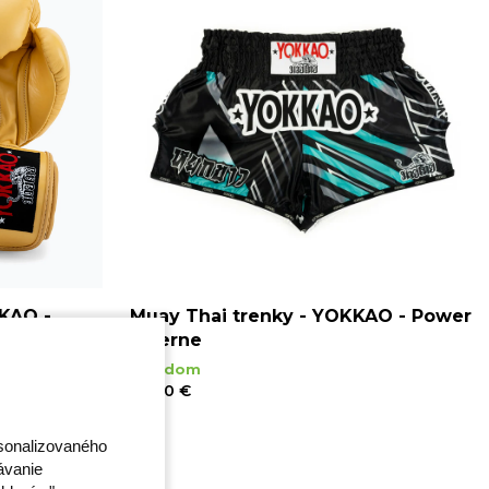
KKAO -
Muay Thai trenky - YOKKAO - Power
- čierne
Skladom
69,00 €
XL
rsonalizovaného
ávanie