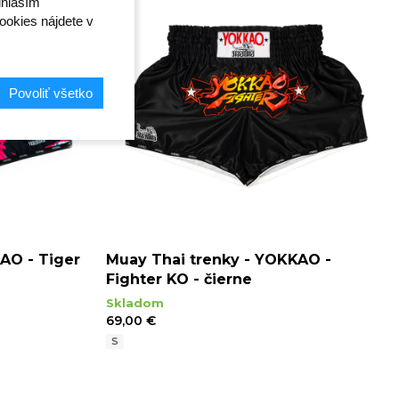
úhlasím"
ookies nájdete v
Povoliť všetko
AO - Tiger
Muay Thai trenky - YOKKAO -
Fighter KO - čierne
Skladom
69,00 €
S