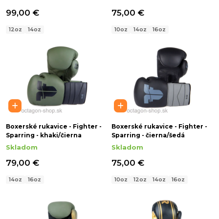
99,00 €
75,00 €
12oz
14oz
10oz
14oz
16oz
Boxerské rukavice - Fighter -
Boxerské rukavice - Fighter -
Sparring - khaki/čierna
Sparring - čierna/šedá
Skladom
Skladom
79,00 €
75,00 €
14oz
16oz
10oz
12oz
14oz
16oz