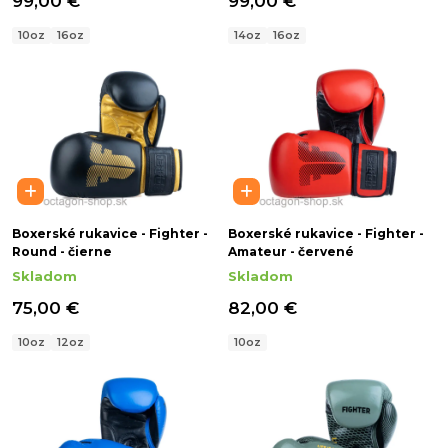
99,00 €
99,00 €
10oz
16oz
14oz
16oz
Boxerské rukavice - Fighter -
Boxerské rukavice - Fighter -
Round - čierne
Amateur - červené
Skladom
Skladom
75,00 €
82,00 €
10oz
12oz
10oz