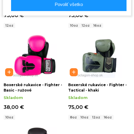
Povoliť všetko
Skladom
Skladom
75,00 €
75,00 €
12oz
10oz
12oz
16oz
Boxerské rukavice - Fighter -
Boxerské rukavice - Fighter -
Basic - ružové
Tactical - khaki
Skladom
Skladom
38,00 €
75,00 €
10oz
8oz
10oz
12oz
16oz