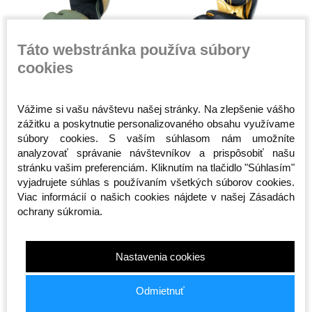
Táto webstránka používa súbory
cookies
Boxerské rukavice - Fighter -
Boxerské rukavice - Fighter -
Split Stripes - khaki/gold
Basic Stripe - čierna/zlatá
Vážime si vašu návštevu našej stránky. Na zlepšenie vášho
Skladom
Skladom
zážitku a poskytnutie personalizovaného obsahu využívame
75,00 €
38,00 €
súbory cookies. S vaším súhlasom nám umožníte
analyzovať správanie návštevníkov a prispôsobiť našu
10oz
12oz
10oz
stránku vašim preferenciám. Kliknutím na tlačidlo "Súhlasím"
vyjadrujete súhlas s používaním všetkých súborov cookies.
Viac informácií o našich cookies nájdete v našej Zásadách
ochrany súkromia.
Nastavenia cookies
Odmietnuť
Boxerské rukavice - Fighter -
Boxerské rukavice - Fighter -
Secure Fit - čierna/zlatá
Siam - čierne