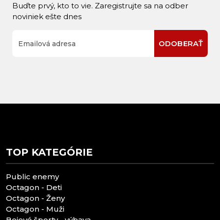
Buďte prvý, kto to vie. Zaregistrujte sa na odber
noviniek ešte dnes
ODOBERAŤ
TOP KATEGÓRIE
Public enemy
Octagon - Deti
Octagon - Ženy
Octagon - Muži
Bojové športy - výbava