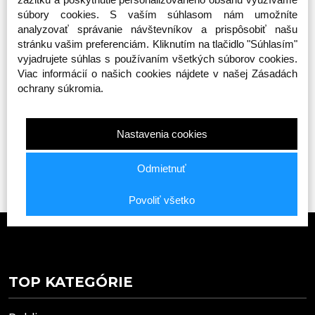
súbory cookies. S vaším súhlasom nám umožníte
analyzovať správanie návštevníkov a prispôsobiť našu
stránku vašim preferenciám. Kliknutím na tlačidlo "Súhlasím"
Prihláste sa na odber noviniek
vyjadrujete súhlas s používaním všetkých súborov cookies.
Buďte prvý, kto to vie. Zaregistrujte sa na odber
Viac informácií o našich cookies nájdete v našej Zásadách
noviniek ešte dnes
ochrany súkromia.
ODOBERAŤ
Nastavenia cookies
Odmietnuť
Povoliť všetko
TOP KATEGÓRIE