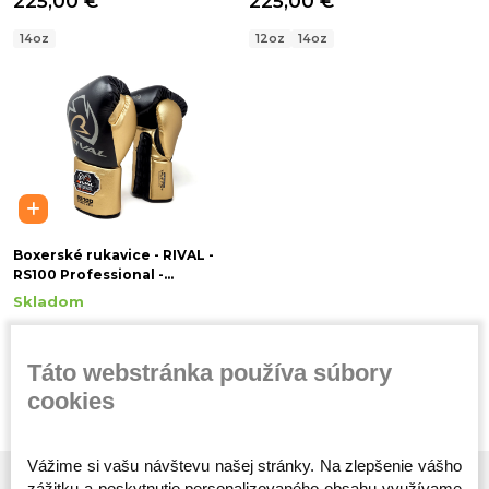
225,00 €
225,00 €
14oz
12oz
14oz
Boxerské rukavice - RIVAL -
RS100 Professional -
čierne/zlaté
Skladom
239,00 €
Táto webstránka používa súbory
14oz
cookies
Vážime si vašu návštevu našej stránky. Na zlepšenie vášho
zážitku a poskytnutie personalizovaného obsahu využívame