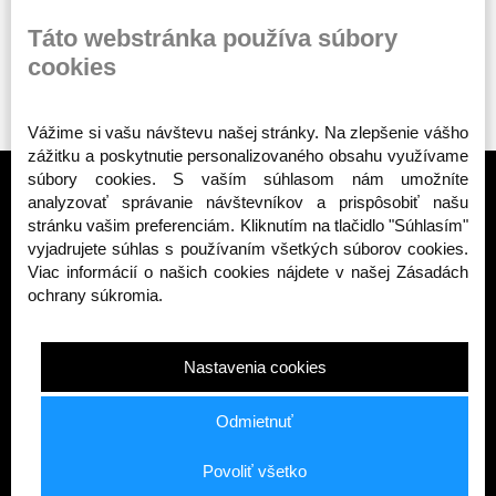
ODOBERAŤ
Táto webstránka používa súbory
cookies
Vážime si vašu návštevu našej stránky. Na zlepšenie vášho
zážitku a poskytnutie personalizovaného obsahu využívame
súbory cookies. S vaším súhlasom nám umožníte
analyzovať správanie návštevníkov a prispôsobiť našu
stránku vašim preferenciám. Kliknutím na tlačidlo "Súhlasím"
vyjadrujete súhlas s používaním všetkých súborov cookies.
TOP KATEGÓRIE
Viac informácií o našich cookies nájdete v našej Zásadách
ochrany súkromia.
Public enemy
Octagon - Deti
Octagon - Ženy
Nastavenia cookies
Octagon - Muži
Bojové športy - výbava
Odmietnuť
INFORMÁCIE
Povoliť všetko