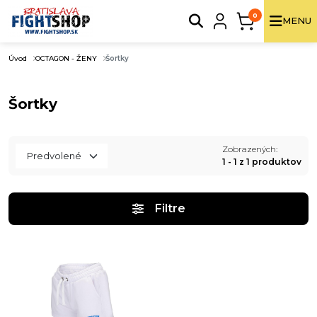
0
MENU
Úvod
OCTAGON - ŽENY
Šortky
Šortky
Zobrazených:
1 - 1 z 1 produktov
Filtre