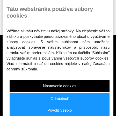
ODOBERAŤ
Táto webstránka používa súbory
cookies
Vážime si vašu návštevu našej stránky. Na zlepšenie vášho
zážitku a poskytnutie personalizovaného obsahu využívame
súbory cookies. S vaším súhlasom nám umožníte
analyzovať správanie návštevníkov a prispôsobiť našu
stránku vašim preferenciám. Kliknutím na tlačidlo "Súhlasím"
vyjadrujete súhlas s používaním všetkých súborov cookies.
TOP KATEGÓRIE
Viac informácií o našich cookies nájdete v našej Zásadách
ochrany súkromia.
Public enemy
Octagon - Deti
Octagon - Ženy
Nastavenia cookies
Octagon - Muži
Bojové športy - výbava
Odmietnuť
INFORMÁCIE
Povoliť všetko