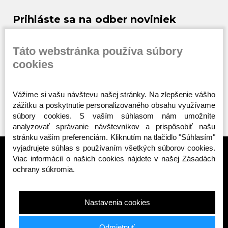
Prihláste sa na odber noviniek
Buďte prvý, kto to vie. Zaregistrujte sa na odber
noviniek ešte dnes
Táto webstránka používa súbory
cookies
ODOBERAŤ
Vážime si vašu návštevu našej stránky. Na zlepšenie vášho
zážitku a poskytnutie personalizovaného obsahu využívame
súbory cookies. S vaším súhlasom nám umožníte
analyzovať správanie návštevníkov a prispôsobiť našu
stránku vašim preferenciám. Kliknutím na tlačidlo "Súhlasím"
vyjadrujete súhlas s používaním všetkých súborov cookies.
Viac informácií o našich cookies nájdete v našej Zásadách
ochrany súkromia.
TOP KATEGÓRIE
Nastavenia cookies
Public enemy
Octagon - Deti
Odmietnuť