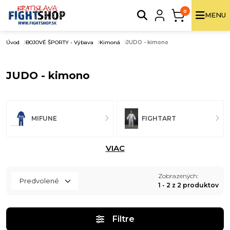
0
MENU
Úvod
BOJOVÉ ŠPORTY - Výbava
Kimoná
JUDO - kimono
JUDO - kimono
MIFUNE
FIGHTART
VIAC
Zobrazených:
1 - 2 z 2 produktov
Filtre