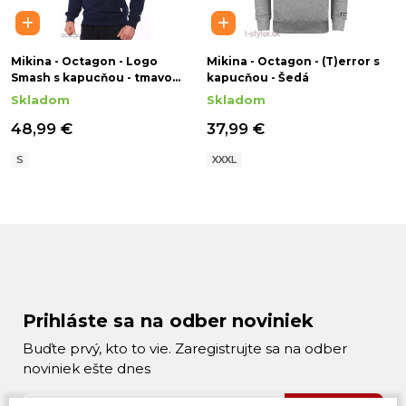
Mikina - Octagon - Logo
Mikina - Octagon - (T)error s
Smash s kapucňou - tmavo
kapucňou - Šedá
modrá
Skladom
Skladom
48,99 €
37,99 €
S
XXXL
Prihláste sa na odber noviniek
Buďte prvý, kto to vie. Zaregistrujte sa na odber
noviniek ešte dnes