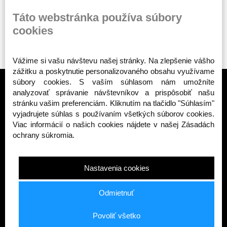
ODOBERAŤ
Táto webstránka používa súbory
cookies
Vážime si vašu návštevu našej stránky. Na zlepšenie vášho
zážitku a poskytnutie personalizovaného obsahu využívame
súbory cookies. S vaším súhlasom nám umožníte
analyzovať správanie návštevníkov a prispôsobiť našu
stránku vašim preferenciám. Kliknutím na tlačidlo "Súhlasím"
vyjadrujete súhlas s používaním všetkých súborov cookies.
TOP KATEGÓRIE
Viac informácií o našich cookies nájdete v našej Zásadách
ochrany súkromia.
Public enemy
Octagon - Deti
Octagon - Ženy
Nastavenia cookies
Octagon - Muži
Bojové športy - výbava
Odmietnuť
INFORMÁCIE
Povoliť všetko