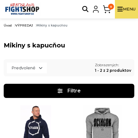
0
MENU
Úvod
VÝPREDAJ
Mikiny s kapucňou
Mikiny s kapucňou
Zobrazených:
1 - 2 z 2 produktov
Filtre