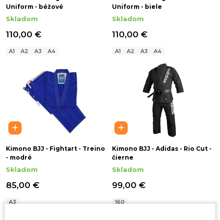
Uniform - béžové
Uniform - biele
Skladom
Skladom
110,00 €
110,00 €
A1
A2
A3
A4
A1
A2
A3
A4
Kimono BJJ - Fightart - Treino
Kimono BJJ - Adidas - Rio Cut -
- modré
čierne
Skladom
Skladom
85,00 €
99,00 €
A3
160