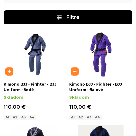
Filtre
Kimono BJJ - Fighter - BJJ
Kimono BJJ - Fighter - BJJ
Uniform - šedé
Uniform - fialové
Skladom
Skladom
110,00 €
110,00 €
A1
A2
A3
A4
A1
A2
A3
A4