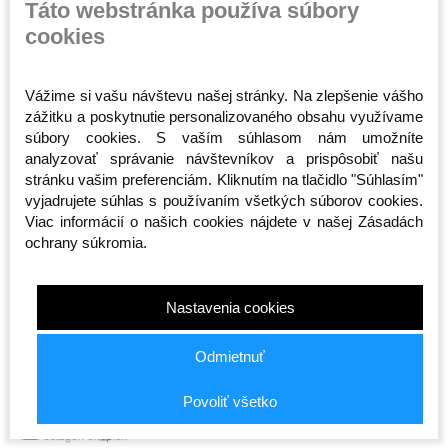
Táto webstránka používa súbory
cookies
Vážime si vašu návštevu našej stránky. Na zlepšenie vášho
zážitku a poskytnutie personalizovaného obsahu využívame
súbory cookies. S vaším súhlasom nám umožníte
analyzovať správanie návštevníkov a prispôsobiť našu
Kimono BJJ - Fighter - Ripstop
Kimono BJJ - Fighter -
stránku vašim preferenciám. Kliknutím na tlačidlo "Súhlasím"
- biele
Samuray - modré
vyjadrujete súhlas s používaním všetkých súborov cookies.
Skladom
Skladom
Viac informácií o našich cookies nájdete v našej Zásadách
84,00 €
99,50 €
ochrany súkromia.
A00
A0
A1
A2
A3
A4
A00
Nastavenia cookies
Odmietnuť
Povoliť všetko