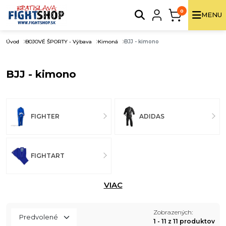
0
MENU
Úvod
BOJOVÉ ŠPORTY - Výbava
Kimoná
BJJ - kimono
BJJ - kimono
FIGHTER
ADIDAS
FIGHTART
VIAC
Zobrazených:
1 - 11 z 11 produktov