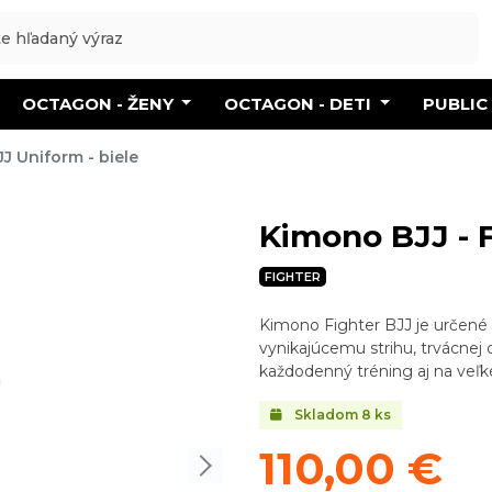
OCTAGON - ŽENY
OCTAGON - DETI
PUBLIC
JJ Uniform - biele
Kimono BJJ - F
FIGHTER
Kimono Fighter BJJ je určené p
vynikajúcemu strihu, trvácnej
každodenný tréning aj na veľk
Skladom
8
ks
110,00 €