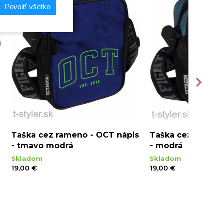
Povoliť všetko
Taška cez rameno - OCT nápis
Taška cez rame
- tmavo modrá
- modrá
Skladom
Skladom
19,00 €
19,00 €