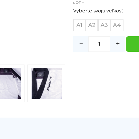
s DPH
Vyberte svoju veľkosť
A1
A2
A3
A4