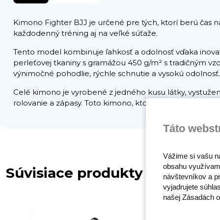
Kimono Fighter BJJ je určené pre tých, ktorí berú čas 
každodenný tréning aj na veľké súťaže.
Tento model kombinuje ľahkosť a odolnosť vďaka inov
perleťovej tkaniny s gramážou 450 g/m² s tradičným vzor
výnimočné pohodlie, rýchle schnutie a vysokú odolnosť.
Celé kimono je vyrobené z jedného kusu látky, vystužen
rolovanie a zápasy. Toto kimono, ktoré plne vyhovuje sú
Táto webst
Vážime si vašu n
obsahu využívam
Súvisiace produkty
návštevníkov a pr
vyjadrujete súhla
našej Zásadách o