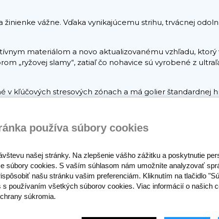
na žinienke vážne. Vďaka vynikajúcemu strihu, trvácnej odol
atívnym materiálom a novo aktualizovanému vzhľadu, ktorý
om „ryžovej slamy“, zatiaľ čo nohavice sú vyrobené z ultra
é v kľúčových stresových zónach a má golier štandardnej hr
ťažným štandardom IBJJF, je skvelou voľbou pre seriózny tr
ránka používa súbory cookies
ávštevu našej stránky. Na zlepšenie vášho zážitku a poskytnutie pe
e súbory cookies. S vaším súhlasom nám umožníte analyzovať spr
ispôsobiť našu stránku vašim preferenciám. Kliknutím na tlačidlo "S
s s používaním všetkých súborov cookies. Viac informácií o našich c
chrany súkromia.