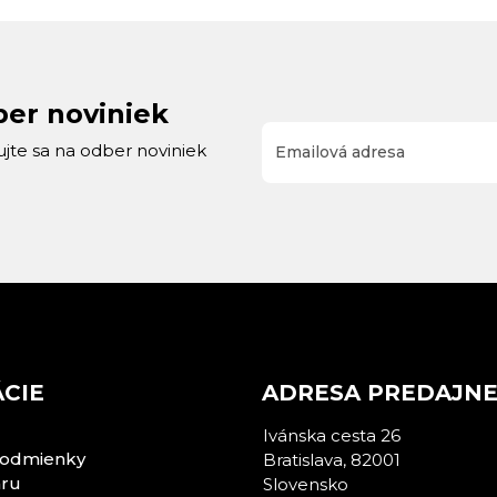
ber noviniek
rujte sa na odber noviniek
CIE
ADRESA PREDAJN
Ivánska cesta 26
odmienky
Bratislava, 82001
aru
Slovensko