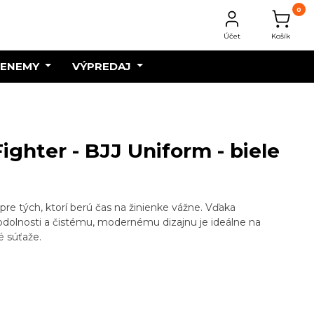
0
Účet
Košík
 ENEMY
VÝPREDAJ
ighter - BJJ Uniform - biele
re tých, ktorí berú čas na žinienke vážne. Vďaka
 odolnosti a čistému, modernému dizajnu je ideálne na
é súťaže.