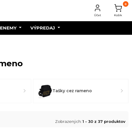
0
Účet
Košík
 ENEMY
VÝPREDAJ
rameno
Tašky cez rameno
Zobrazených:
1 - 30 z 37 produktov