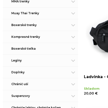
MMA trenky
Muay Thai Trenky
Boxerské trenky
Kompresné trenky
Boxerské tielka
Legíny
Doplnky
Ladvinka - 
Chránič uší
Skladom
20,00 €
Suspenzory
Chrániče lakťov, chrániče kolien