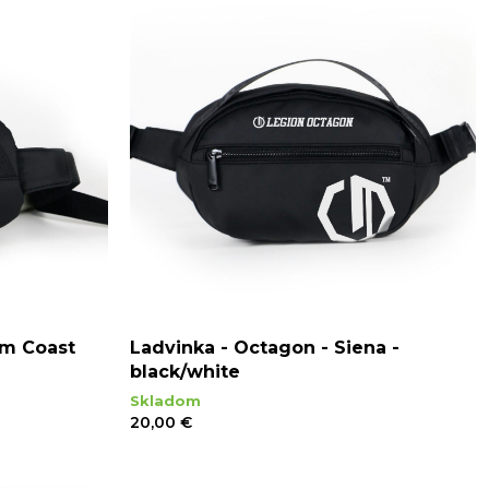
lm Coast
Ladvinka - Octagon - Siena -
black/white
Skladom
20,00 €