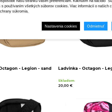
ispôsobiť našu stránku vašim preferenciám. Kliknutím na tlačidlo "S
s s používaním všetkých súborov cookies. Viac informácií o našich c
chrany súkromia.
Nastavenia cookies
Odmietnuť
Octagon - Legion - sand
Ladvinka - Octagon - Leg
Skladom
20,00 €