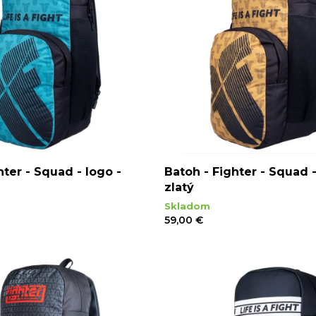
hter - Squad - logo -
Batoh - Fighter - Squad -
zlatý
Skladom
59,00 €