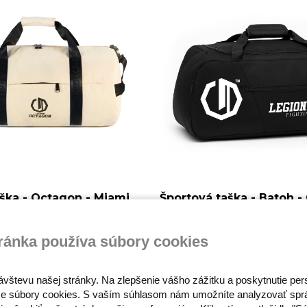
ška - Octagon - Miami
Športová taška - Batoh -
Legion
Skladom
ránka používa súbory cookies
45,00 €
ávštevu našej stránky. Na zlepšenie vášho zážitku a poskytnutie pe
e súbory cookies. S vaším súhlasom nám umožníte analyzovať spr