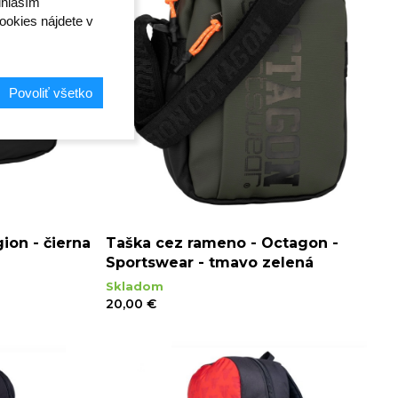
úhlasím"
ookies nájdete v
Povoliť všetko
ion - čierna
Taška cez rameno - Octagon -
Sportswear - tmavo zelená
Skladom
20,00 €