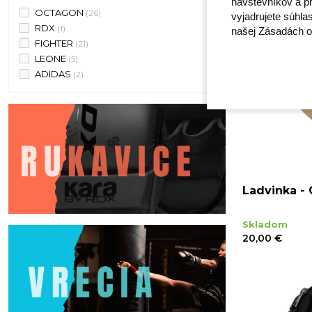
návštevníkov a pr
OCTAGON
(26)
vyjadrujete súhla
RDX
(1)
našej Zásadách o
FIGHTER
(21)
LEONE
(5)
ADIDAS
(2)
Ladvinka - 
Skladom
20,00 €