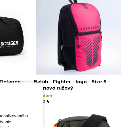
 Octagon -
Batoh - Fighter - logo - Size S -
neónovo ružový
Skladom
45,00 €
rsonalizovaného
ávanie