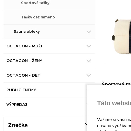
Športové tašky
Tašky cez rameno
Sauna obleky
OCTAGON - MUŽI
OCTAGON - ŽENY
OCTAGON - DETI
Športová ta
PUBLIC ENEMY
Skladom
Táto webst
35,00 €
VÝPREDAJ
Vážime si vašu n
Značka
obsahu využívam