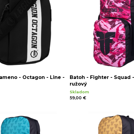
ameno - Octagon - Line -
Batoh - Fighter - Squad -
a
ružový
Skladom
59,00 €