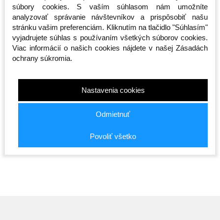
súbory cookies. S vaším súhlasom nám umožníte
analyzovať správanie návštevníkov a prispôsobiť našu
stránku vašim preferenciám. Kliknutím na tlačidlo "Súhlasím"
vyjadrujete súhlas s používaním všetkých súborov cookies.
Viac informácií o našich cookies nájdete v našej Zásadách
ochrany súkromia.
Nastavenia cookies
Športová taška -
Taška cez rameno -
Taška cez
n -
Octagon - Predátor 2v1
Octagon - Sportswear
Smash - 
(Batoh)
- čierna
Odmietnuť
Skladom
Skladom
Skladom
65,00 €
20,00 €
19,00 €
Povoliť všetko