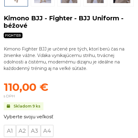
Kimono BJJ - Fighter - BJJ Uniform -
béžové
FIGHTER
Kimono Fighter BJJ je určené pre tých, ktorí berú čas na
žinienke vážne. Vďaka vynikajúcemu strihu, trvácnej
odolnosti a čistému, modernému dizajnu je ideálne na
každodenný tréning aj na veľké súťaže.
110,00 €
s DPH
Skladom
9
ks
Vyberte svoju veľkosť
A1
A2
A3
A4