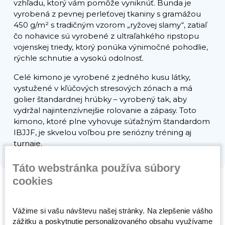
vzhľadu, ktorý vám pomôže vyniknúť. Bunda je
vyrobená z pevnej perleťovej tkaniny s gramážou
450 g/m² s tradičným vzorom „ryžovej slamy“, zatiaľ
čo nohavice sú vyrobené z ultraľahkého ripstopu
vojenskej triedy, ktorý ponúka výnimočné pohodlie,
rýchle schnutie a vysokú odolnosť.
Celé kimono je vyrobené z jedného kusu látky,
vystužené v kľúčových stresových zónach a má
golier štandardnej hrúbky – vyrobený tak, aby
vydržal najintenzívnejšie rolovanie a zápasy. Toto
kimono, ktoré plne vyhovuje súťažným štandardom
IBJJF, je skvelou voľbou pre seriózny tréning aj
turnaje.
Táto webstránka používa súbory
cookies
Vážime si vašu návštevu našej stránky. Na zlepšenie vášho
Súvisiace produkty
zážitku a poskytnutie personalizovaného obsahu využívame