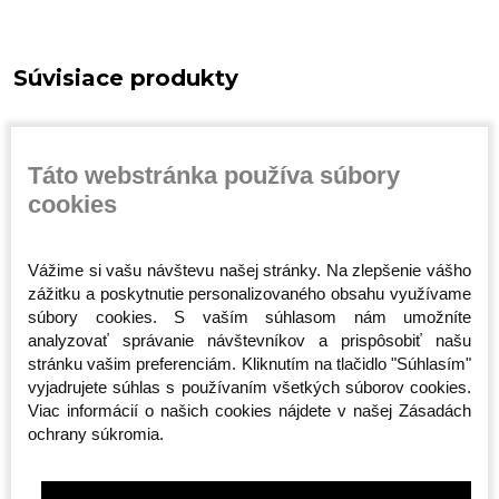
Súvisiace produkty
Táto webstránka používa súbory
cookies
Vážime si vašu návštevu našej stránky. Na zlepšenie vášho
zážitku a poskytnutie personalizovaného obsahu využívame
súbory cookies. S vaším súhlasom nám umožníte
Športová taška -
Taška cez rameno -
Taška cez
analyzovať správanie návštevníkov a prispôsobiť našu
n -
Octagon - Predátor 2v1
Octagon - Sportswear
Smash - 
(Batoh)
- čierna
stránku vašim preferenciám. Kliknutím na tlačidlo "Súhlasím"
Skladom
Skladom
Skladom
vyjadrujete súhlas s používaním všetkých súborov cookies.
65,00 €
20,00 €
19,00 €
Viac informácií o našich cookies nájdete v našej Zásadách
ochrany súkromia.