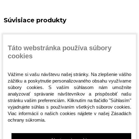
Súvisiace produkty
Táto webstránka používa súbory
cookies
Vážime si vašu návštevu našej stránky. Na zlepšenie vášho
zážitku a poskytnutie personalizovaného obsahu využívame
súbory cookies. S vaším súhlasom nám umožníte
Športová taška -
Taška cez rameno -
Taška cez
n -
Octagon - Predátor 2v1
Octagon - Sportswear
Smash - 
analyzovať správanie návštevníkov a prispôsobiť našu
(Batoh)
- čierna
stránku vašim preferenciám. Kliknutím na tlačidlo "Súhlasím"
Skladom
Skladom
Skladom
vyjadrujete súhlas s používaním všetkých súborov cookies.
65,00 €
20,00 €
19,00 €
Viac informácií o našich cookies nájdete v našej Zásadách
ochrany súkromia.