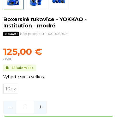
Boxerské rukavice - YOKKAO -
Institution - modré
Kód produktu: 1800000003
YOKKAO
125,00 €
s DPH
Skladom
1
ks
Vyberte svoju veľkosť
10oz