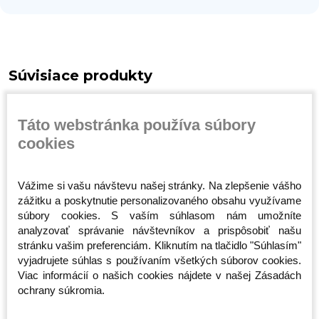
Súvisiace produkty
Táto webstránka používa súbory
cookies
Vážime si vašu návštevu našej stránky. Na zlepšenie vášho
zážitku a poskytnutie personalizovaného obsahu využívame
súbory cookies. S vaším súhlasom nám umožníte
analyzovať správanie návštevníkov a prispôsobiť našu
-
Mikina - Octagon -
Tričko - Octagon - Elite
Tričko - 
Malé Logo -
- Červené
Face No N
stránku vašim preferenciám. Kliknutím na tlačidlo "Súhlasím"
Šedá/Modrá
Červené
vyjadrujete súhlas s používaním všetkých súborov cookies.
Skladom
Skladom
Skladom
Viac informácií o našich cookies nájdete v našej Zásadách
35,99 €
15,99 €
15,99 €
ochrany súkromia.
L
S
S