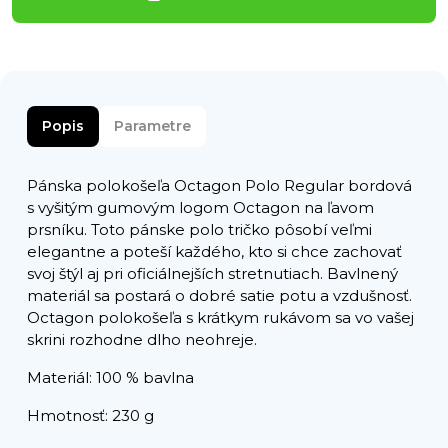
Popis
Parametre
Pánska polokošeľa Octagon Polo Regular bordová
s vyšitým gumovým logom Octagon na ľavom
prsníku. Toto pánske polo tričko pôsobí veľmi
elegantne a poteší každého, kto si chce zachovať
svoj štýl aj pri oficiálnejších stretnutiach. Bavlnený
materiál sa postará o dobré satie potu a vzdušnosť.
Octagon polokošeľa s krátkym rukávom sa vo vašej
skrini rozhodne dlho neohreje.
Materiál: 100 % bavlna
Hmotnosť: 230 g