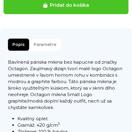
Pridať do košíka
Popis
Parametre
Bavlnená pánska mikina bez kapucne od značky
Octagon. Zaujímavý dizajn tvorí malé logo Octagon
umiestnené v ľavom hornom rohu v kombinácii s
modrou a graphite farbou. Táto pánska mikina je
široko využiteľným kúskom, ktorý sa v skrini dlho
neohreje. Octagon mikina Small Logo
graphite/modrá doplní každý outfit, nech už sa
chystáte kamkoľvek.
Kvalitný úplet
3
Gramáž: 420 g/cm
Zloženie: 100 % bavlna