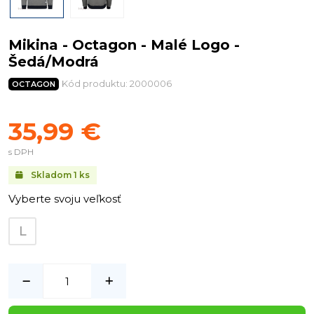
Mikina - Octagon - Malé Logo -
Šedá/Modrá
Kód produktu: 2000006
OCTAGON
35,99 €
s DPH
Skladom
1
ks
Vyberte svoju veľkosť
L