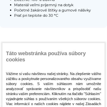
Materiál veľmi príjemný na dotyk
Početné žakárové štítky a gumové nášivky
Prať pri teplote do 30 °C
Súvisiace produkty
Táto webstránka používa súbory
cookies
Vážime si vašu návštevu našej stránky. Na zlepšenie vášho
zážitku a poskytnutie personalizovaného obsahu využívame
súbory cookies. S vaším súhlasom nám umožníte
analyzovať správanie návštevníkov a prispôsobiť našu
stránku vašim preferenciám. Kliknutím na tlačidlo "Súhlasím"
vyjadrujete súhlas s používaním všetkých súborov cookies.
- Vale
Tričko - Octagon - Elite
Tričko - Octagon - No
Mikina - 
Viac informácií o našich cookies nájdete v našej Zásadách
- Červené
Face No Name II -
Malé Logo