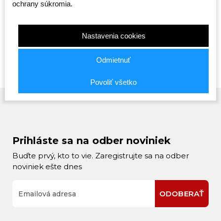
ochrany súkromia.
Červené
Skladom
Skladom
Skladom
15,99 €
15,99 €
35,99 €
Nastavenia cookies
S
S
S
Odmietnuť
Povoliť všetko
Prihláste sa na odber noviniek
Buďte prvý, kto to vie. Zaregistrujte sa na odber
noviniek ešte dnes
ODOBERAŤ