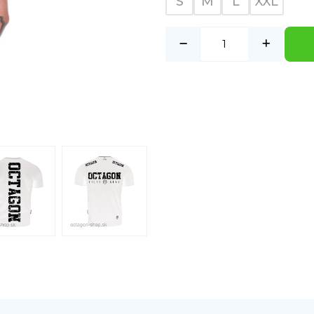
S
M
L
XXL