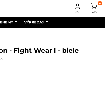
0
Účet
Košík
 ENEMY
VÝPREDAJ
n - Fight Wear I - biele
027