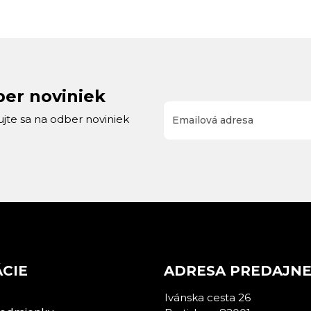
ber noviniek
rujte sa na odber noviniek
CIE
ADRESA PREDAJN
Ivánska cesta 26