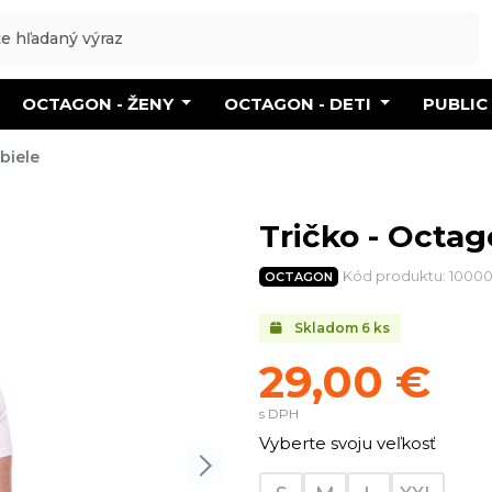
OCTAGON - ŽENY
OCTAGON - DETI
PUBLIC
biele
Tričko - Octago
Kód produktu: 1000
OCTAGON
Skladom
6
ks
29,00 €
s DPH
Vyberte svoju veľkosť