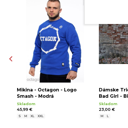
Mikina - Octagon - Logo
Dámske Tri
Smash - Modrá
Bad Girl - B
Skladom
Skladom
45,99 €
23,00 €
S
M
XL
XXL
M
L