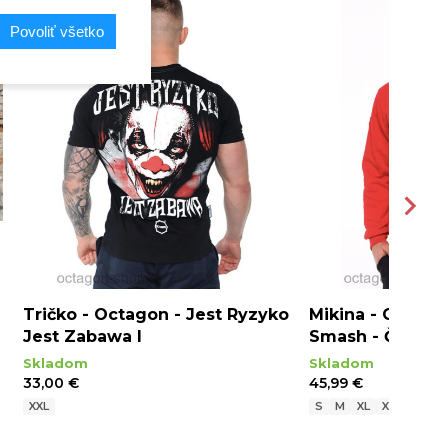
Povoliť všetko
Tričko - Octagon - Jest Ryzyko
Mikina - Octago
Jest Zabawa I
Smash - Červen
Skladom
Skladom
33,00 €
45,99 €
XXL
S
M
XL
XXL