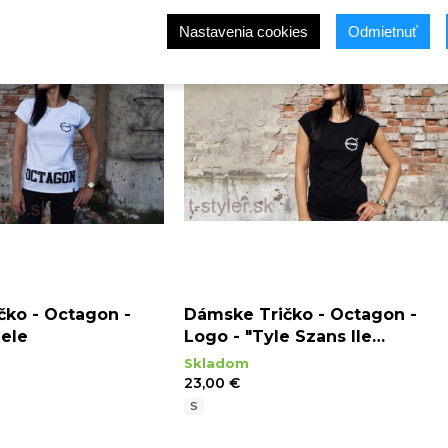
Nastavenia cookies
Odmietnuť
čko - Octagon -
Dámske Tričko - Octagon -
iele
Logo - "Tyle Szans Ile
Odwagi" - Čierne
Skladom
23,00 €
S