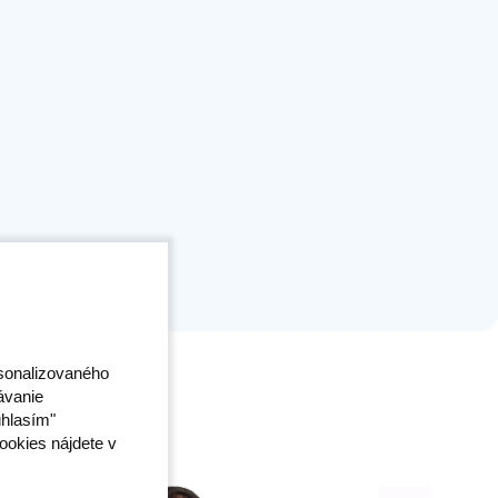
rsonalizovaného
ávanie
úhlasím"
ookies nájdete v