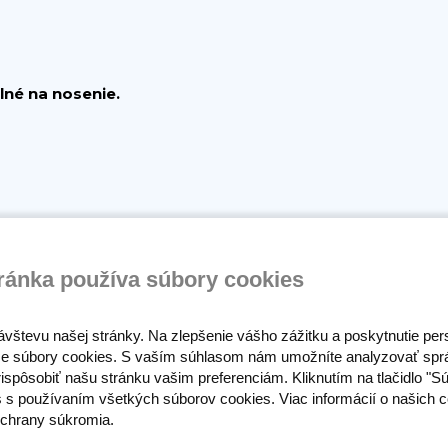
lné na nosenie.
vanlivý a odolný voči praniu
ránka používa súbory cookies
ávštevu našej stránky. Na zlepšenie vášho zážitku a poskytnutie pe
e súbory cookies. S vaším súhlasom nám umožníte analyzovať spr
ispôsobiť našu stránku vašim preferenciám. Kliknutím na tlačidlo "S
s s používaním všetkých súborov cookies. Viac informácií o našich c
chrany súkromia.