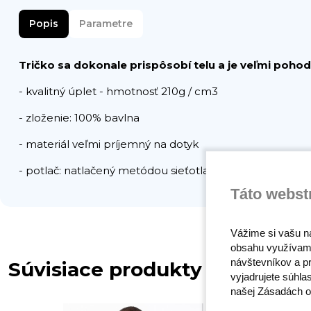
Popis
Parametre
Tričko sa dokonale prispôsobí telu a je veľmi pohod
- kvalitný úplet - hmotnosť 210g / cm3
- zloženie: 100% bavlna
- materiál veľmi príjemný na dotyk
- potlač: natlačený metódou sieťotlače, ktorý je veľmi tr
Táto webst
Vážime si vašu n
obsahu využívam
návštevníkov a pr
Súvisiace produkty
vyjadrujete súhla
našej Zásadách o