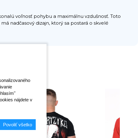
dokonalú voľnosť pohybu a maximálnu vzdušnosť. Toto
 má nadčasový dizajn, ktorý sa postará o skvelé
rsonalizovaného
ávanie
úhlasím"
ookies nájdete v
Povoliť všetko