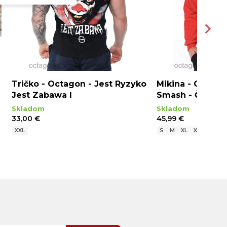
Tričko - Octagon - Jest Ryzyko
Mikina - Octago
Jest Zabawa I
Smash - Červen
Skladom
Skladom
33,00 €
45,99 €
XXL
S
M
XL
XXL