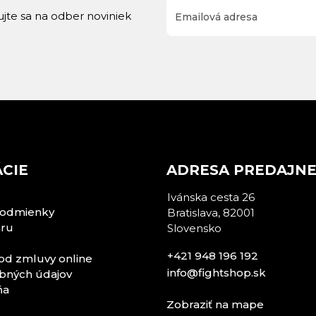
rujte sa na odber noviniek
CIE
ADRESA PREDAJN
Ivánska cesta 26
odmienky
Bratislava, 82001
aru
Slovensko
+421 948 196 192
od zmluvy online
info@fightshop.sk
bných údajov
ňa
Zobraziť na mape