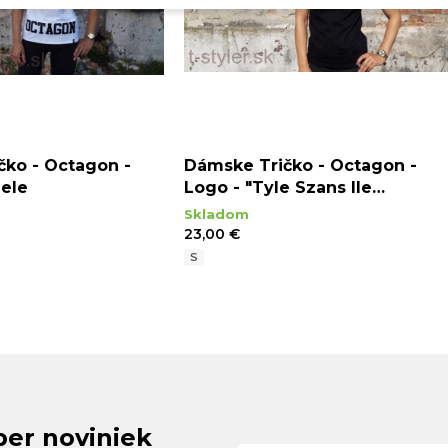
čko - Octagon -
Dámske Tričko - Octagon -
iele
Logo - "Tyle Szans Ile
Odwagi" - Čierne
Skladom
23,00 €
S
ber noviniek