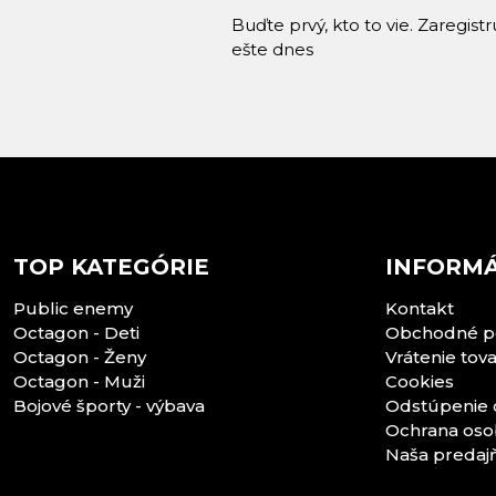
Buďte prvý, kto to vie. Zaregist
ešte dnes
TOP KATEGÓRIE
INFORMÁ
Public enemy
Kontakt
Octagon - Deti
Obchodné p
Octagon - Ženy
Vrátenie tov
Octagon - Muži
Cookies
Bojové športy - výbava
Odstúpenie 
Ochrana oso
Naša predaj