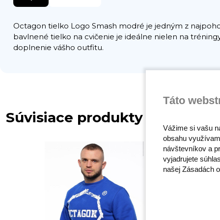
Octagon tielko Logo Smash modré je jedným z najpohodl
bavlnené tielko na cvičenie je ideálne nielen na trénin
doplnenie vášho outfitu.
Táto webst
Súvisiace produkty
Vážime si vašu n
obsahu využívam
návštevníkov a pr
vyjadrujete súhla
našej Zásadách o