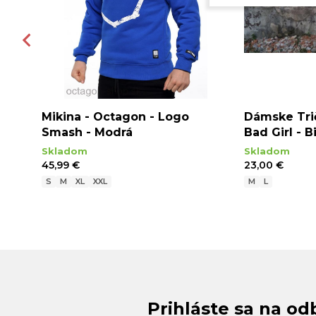
Mikina - Octagon - Logo
Dámske Tri
Smash - Modrá
Bad Girl - B
Skladom
Skladom
45,99 €
23,00 €
S
M
XL
XXL
M
L
Prihláste sa na od