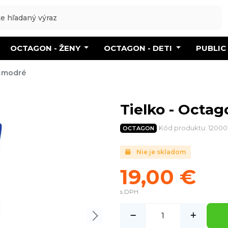
OCTAGON - ŽENY
OCTAGON - DETI
PUBLIC
- modré
Tielko - Octa
Kód produktu: 12000
OCTAGON
Nie je skladom
19,00 €
s DPH