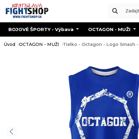
BOJOVÉ ŠPORTY - Výbava
OCTAGON - MUŽI
Úvod
OCTAGON - MUŽI
Tielko - Octagon - Logo Smash 