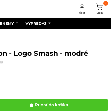
0
Účet
Košík
 ENEMY
VÝPREDAJ
gon - Logo Smash - modré
18
Pridať do košíka