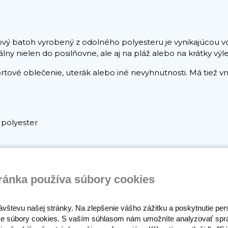
tový batoh vyrobený z odolného polyesteru je vynikajúcou vo
ny nielen do posilňovne, ale aj na pláž alebo na krátky výle
tové oblečenie, uterák alebo iné nevyhnutnosti. Má tiež v
 polyester
ránka používa súbory cookies
cko
ivity
ávštevu našej stránky. Na zlepšenie vášho zážitku a poskytnutie pe
e súbory cookies. S vaším súhlasom nám umožníte analyzovať spr