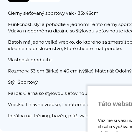
Čierny sieťovaný športový vak - 33x46cm
Funkčnosť, štýl a pohodlie v jednom! Tento čierny špor
Vďaka modernému dizajnu so štýlovou sieťovinou je ideál
Batoh má jedno veľké vrecko, do ktorého sa zmestí špor
ideálne na príslušenstvo, ktoré chcete mať poruke.
Vlastnosti produktu:
Rozmery: 33 cm (šírka) x 46 cm (výška) Materiál: Odolný
Štýl: Športový
Farba: Čierna so štýlovou sieťovinou
Táto webst
Vrecká: 1 hlavné vrecko, 1 vnútorné vrecko, 1 bočné vre
Ideálna na: tréning, bazén, pláž, výlety a každodenné akt
Vážime si vašu n
obsahu využívam