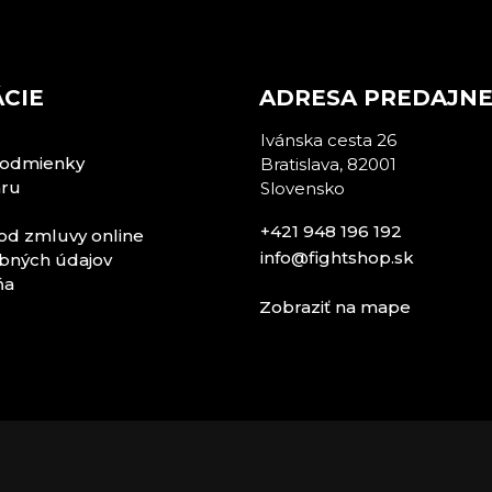
CIE
ADRESA PREDAJN
Ivánska cesta 26
odmienky
Bratislava, 82001
aru
Slovensko
+421 948 196 192
od zmluvy online
info@fightshop.sk
bných údajov
ňa
Zobraziť na mape