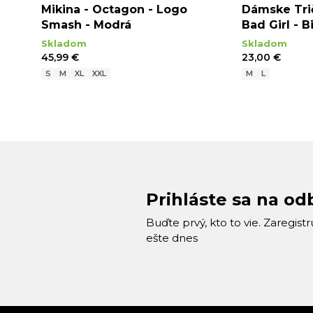
Mikina - Octagon - Logo
Dámske Tri
Smash - Modrá
Bad Girl - B
Skladom
Skladom
45,99 €
23,00 €
S
M
XL
XXL
M
L
Prihláste sa na od
Buďte prvý, kto to vie. Zaregist
ešte dnes