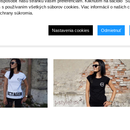
ispôsobiť našu stránku vašim preferenciám. Kliknutím na tlačidlo "S
s s používaním všetkých súborov cookies. Viac informácií o našich c
chrany súkromia.
Nastavenia cookies
Odmietnuť