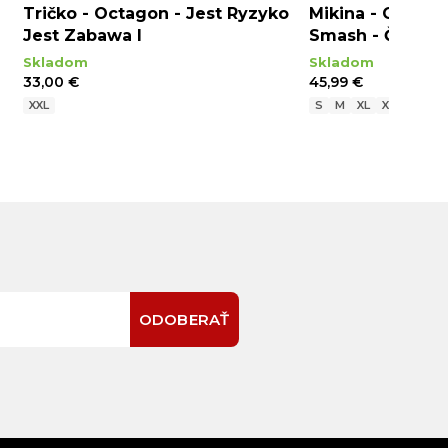
Tričko - Octagon - Jest Ryzyko
Mikina - Octago
Jest Zabawa I
Smash - Červen
Skladom
Skladom
33,00 €
45,99 €
XXL
S
M
XL
XXL
ODOBERAŤ