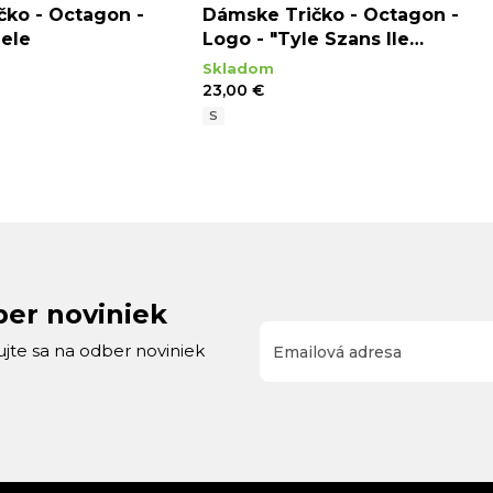
čko - Octagon -
Dámske Tričko - Octagon -
iele
Logo - "Tyle Szans Ile
Odwagi" - Čierne
Skladom
23,00 €
S
ber noviniek
rujte sa na odber noviniek