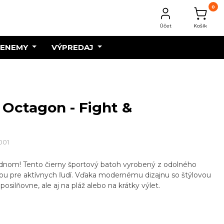
0
Účet
Košík
 ENEMY
VÝPREDAJ
 Octagon - Fight &
001
jednom! Tento čierny športový batoh vyrobený z odolného
bou pre aktívnych ľudí. Vďaka modernému dizajnu so štýlovou
posilňovne, ale aj na pláž alebo na krátky výlet.