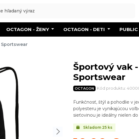
OCTAGON - ŽENY
OCTAGON - DETI
PUBLIC
& Sportswear
Športový vak -
Sportswear
Kód produktu: 4000
OCTAGON
Funkčnosť, štýl a pohodlie v 
polyesteru je vynikajúcou voľ
sieťovinou je ideálny nielen do 
Skladom
25
ks