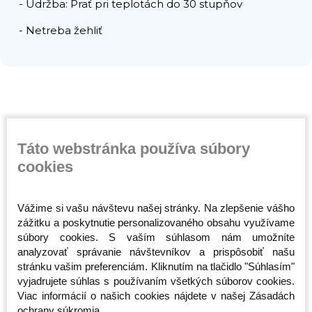
- Údržba: Prať pri teplotách do 30 stupňov
- Netreba žehliť
Súvisiace produkty
Táto webstránka používa súbory
cookies
Vážime si vašu návštevu našej stránky. Na zlepšenie vášho
zážitku a poskytnutie personalizovaného obsahu využívame
súbory cookies. S vaším súhlasom nám umožníte
analyzovať správanie návštevníkov a prispôsobiť našu
stránku vašim preferenciám. Kliknutím na tlačidlo "Súhlasím"
Športová taška -
Taška cez rameno -
Taška cez
vyjadrujete súhlas s používaním všetkých súborov cookies.
n -
Octagon - Predátor 2v1
Octagon - Sportswear
Smash - 
Viac informácií o našich cookies nájdete v našej Zásadách
(Batoh)
- čierna
Skladom
Skladom
Skladom
ochrany súkromia.