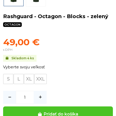
Rashguard - Octagon - Blocks - zelený
OCTAGON
49,00 €
s DPH
Skladom
4
ks
Vyberte svoju veľkosť
S
L
XL
XXL
Pridať do košíka