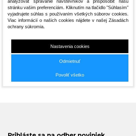
analyzovať správanie návštevníkov a prispôsobiť našu
stránku vašim preferenciám. Kliknutím na tlačidlo "Súhlasím"
vyjadrujete súhlas s používaním všetkých súborov cookies.
Viac informácií o našich cookies nájdete v našej Zásadách
ochrany súkromia.
Športová taška -
Taška cez rameno -
Taška cez
n -
Octagon - Predátor 2v1
Octagon - Sportswear
Smash - 
Nastavenia cookies
(Batoh)
- čierna
Skladom
Skladom
Skladom
Odmietnuť
65,00 €
20,00 €
19,00 €
Povoliť všetko
Prihláste sa na odber noviniek