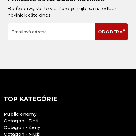
Buďte prvý, kto to vie. Zaregistrujte sa na odber
noviniek ešte dnes
ODOBERAŤ
TOP KATEGÓRIE
Public enemy
Octagon - Deti
Octagon - Ženy
Octagon - Muži