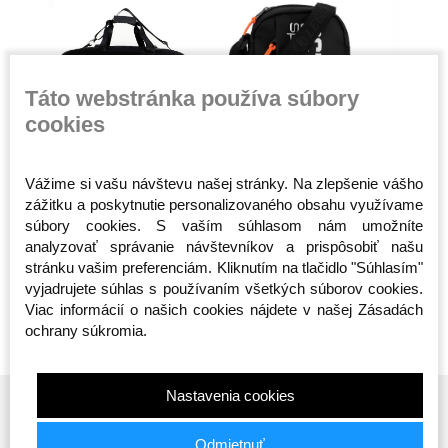
Táto webstránka používa súbory
cookies
Športová taška -
Taška cez rameno -
Taška cez
Vážime si vašu návštevu našej stránky. Na zlepšenie vášho
n -
Octagon - Predátor 2v1
Octagon - Sportswear
Smash - 
zážitku a poskytnutie personalizovaného obsahu využívame
(Batoh)
- čierna
Skladom
Skladom
Skladom
súbory cookies. S vaším súhlasom nám umožníte
65,00 €
20,00 €
19,00 €
analyzovať správanie návštevníkov a prispôsobiť našu
stránku vašim preferenciám. Kliknutím na tlačidlo "Súhlasím"
vyjadrujete súhlas s používaním všetkých súborov cookies.
Viac informácií o našich cookies nájdete v našej Zásadách
ochrany súkromia.
Nastavenia cookies
Odmietnuť