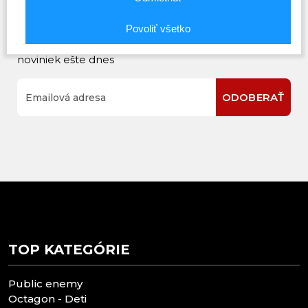
Prihláste sa na odber noviniek
Povoliť všetko
Buďte prvý, kto to vie. Zaregistrujte sa na odber
noviniek ešte dnes
ODOBERAŤ
TOP KATEGÓRIE
Public enemy
Octagon - Deti