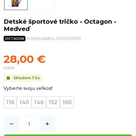
Detské športové tričko - Octagon -
Medveď
Kód produktu: 5000300106
OCTAGON
28,00 €
s DPH
Skladom
7
ks
Vyberte svoju veľkosť
116
140
146
152
160