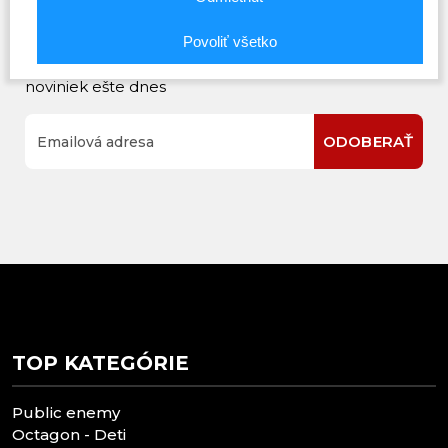
Prihláste sa na odber noviniek
Povoliť všetko
Buďte prvý, kto to vie. Zaregistrujte sa na odber
noviniek ešte dnes
ODOBERAŤ
TOP KATEGÓRIE
Public enemy
Octagon - Deti