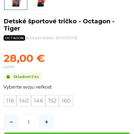
Detské športové tričko - Octagon -
Tiger
Kód produktu: 5000300112
OCTAGON
28,00 €
s DPH
Skladom
5
ks
Vyberte svoju veľkosť
116
140
146
152
160