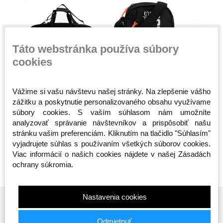
Táto webstránka používa súbory
cookies
Športová taška -
Taška cez rameno -
Taška cez
Vážime si vašu návštevu našej stránky. Na zlepšenie vášho
n -
Octagon - Predátor 2v1
Octagon - Sportswear
Smash - 
zážitku a poskytnutie personalizovaného obsahu využívame
(Batoh)
- čierna
Skladom
Skladom
Skladom
súbory cookies. S vaším súhlasom nám umožníte
65,00 €
20,00 €
19,00 €
analyzovať správanie návštevníkov a prispôsobiť našu
stránku vašim preferenciám. Kliknutím na tlačidlo "Súhlasím"
vyjadrujete súhlas s používaním všetkých súborov cookies.
Viac informácií o našich cookies nájdete v našej Zásadách
ochrany súkromia.
Nastavenia cookies
Odmietnuť