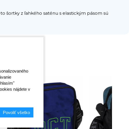
eto šortky z ľahkého saténu s elastickým pásom sú
rsonalizovaného
ávanie
úhlasím"
ookies nájdete v
Povoliť všetko