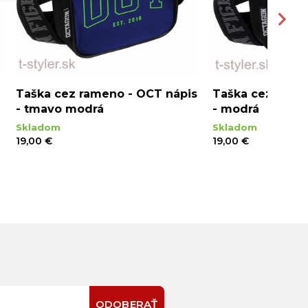
Taška cez rameno - OCT nápis
Taška cez rame
- tmavo modrá
- modrá
Skladom
Skladom
19,00 €
19,00 €
ODOBERAŤ