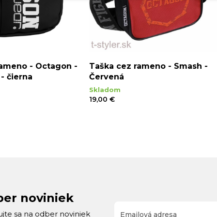
rameno - Octagon -
Taška cez rameno - Smash -
- čierna
Červená
Skladom
19,00 €
ber noviniek
rujte sa na odber noviniek