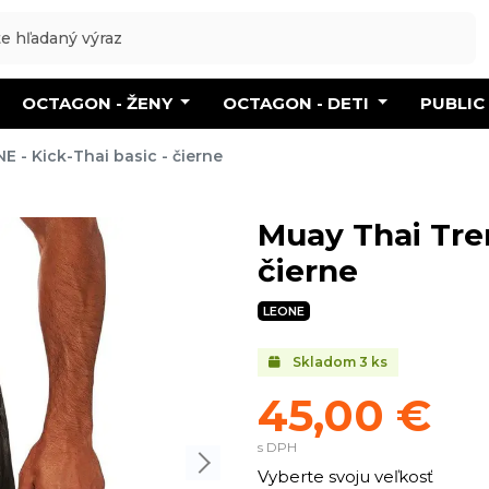
OCTAGON - ŽENY
OCTAGON - DETI
PUBLIC
E - Kick-Thai basic - čierne
Muay Thai Tren
čierne
LEONE
Skladom
3
ks
45,00 €
s DPH
Vyberte svoju veľkosť