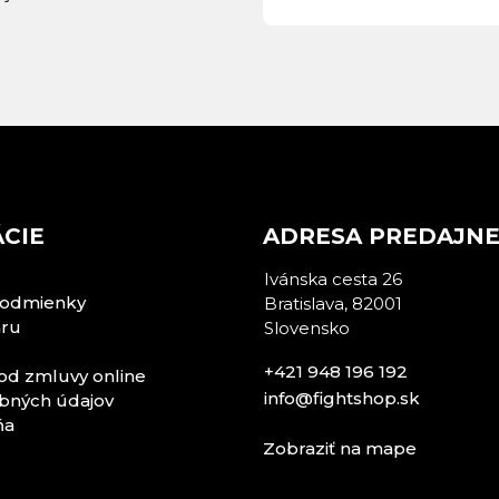
CIE
ADRESA PREDAJN
Ivánska cesta 26
odmienky
Bratislava, 82001
aru
Slovensko
+421 948 196 192
od zmluvy online
info@fightshop.sk
bných údajov
ňa
Zobraziť na mape