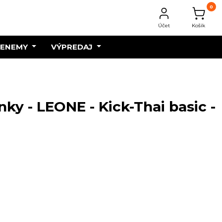
0
Účet
Košík
 ENEMY
VÝPREDAJ
ky - LEONE - Kick-Thai basic -