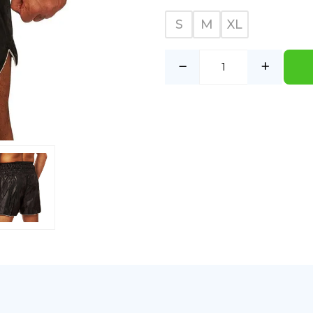
S
M
XL