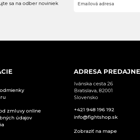
rujte sa na odber noviniek
CIE
ADRESA PREDAJN
Ivánska cesta 26
odmienky
Bratislava, 82001
aru
Slovensko
+421 948 196 192
od zmluvy online
info@fightshop.sk
bných údajov
ňa
Zobraziť na mape