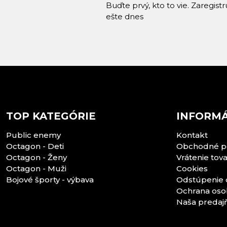
Buďte prvý, kto to vie. Zaregist
ešte dnes
TOP KATEGÓRIE
INFORMÁ
Public enemy
Kontakt
Octagon - Deti
Obchodné p
Octagon - Ženy
Vrátenie tov
Octagon - Muži
Cookies
Bojové športy - výbava
Odstúpenie 
Ochrana oso
Naša predaj