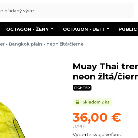
OCTAGON - ŽENY
OCTAGON - DETI
PUBLIC
er - Bangkok plain - neon žltá/čierne
Muay Thai tren
neon žltá/čier
FIGHTER
Skladom
2
ks
36,00 €
s DPH
Vyberte svoju veľkosť