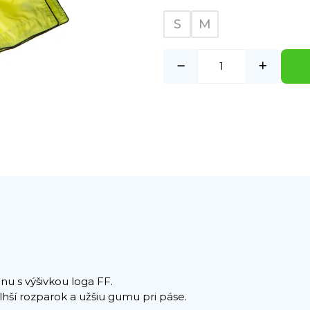
S
M
énu s výšivkou loga FF.
dlhší rozparok a užšiu gumu pri páse.