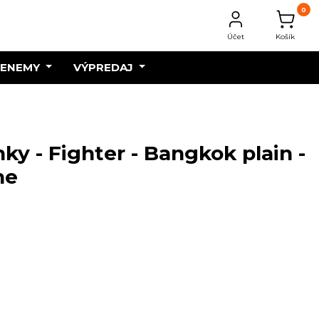
0
Účet
Košík
 ENEMY
VÝPREDAJ
ky - Fighter - Bangkok plain -
ne