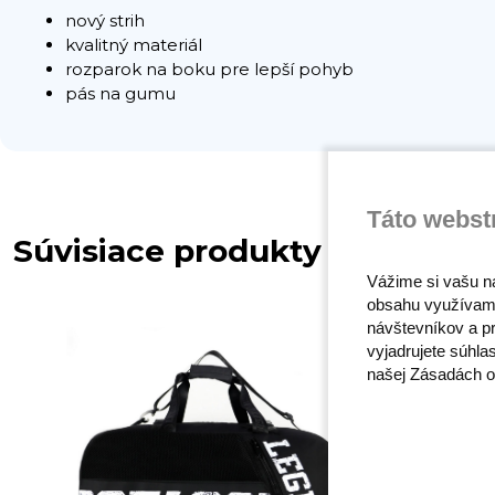
nový strih
kvalitný materiál
rozparok na boku pre lepší pohyb
pás na gumu
Táto webst
Súvisiace produkty
Vážime si vašu n
obsahu využívam
návštevníkov a pr
vyjadrujete súhla
našej Zásadách o