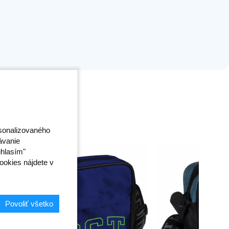
rsonalizovaného
ávanie
úhlasím"
ookies nájdete v
Povoliť všetko