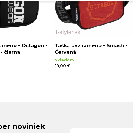
rameno - Octagon -
Taška cez rameno - Smash -
- čierna
Červená
Skladom
19,00 €
ber noviniek