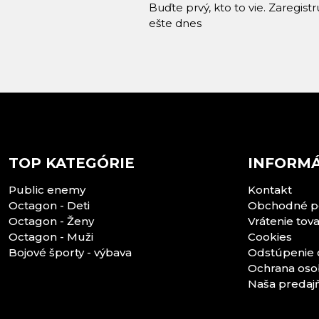
Buďte prvý, kto to vie. Zaregist
ešte dnes
TOP KATEGÓRIE
INFORMÁ
Public enemy
Kontakt
Octagon - Deti
Obchodné p
Octagon - Ženy
Vrátenie tov
Octagon - Muži
Cookies
Bojové športy - výbava
Odstúpenie 
Ochrana oso
Naša predaj