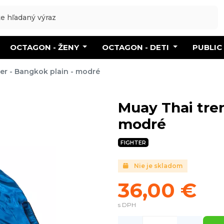
OCTAGON - ŽENY
OCTAGON - DETI
PUBLIC
ter - Bangkok plain - modré
Muay Thai tren
modré
FIGHTER
Nie je skladom
36,00 €
s DPH