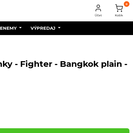
0
Účet
Košík
 ENEMY
VÝPREDAJ
ky - Fighter - Bangkok plain -