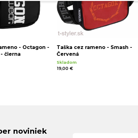
rameno - Octagon -
Taška cez rameno - Smash -
- čierna
Červená
Skladom
19,00 €
ber noviniek