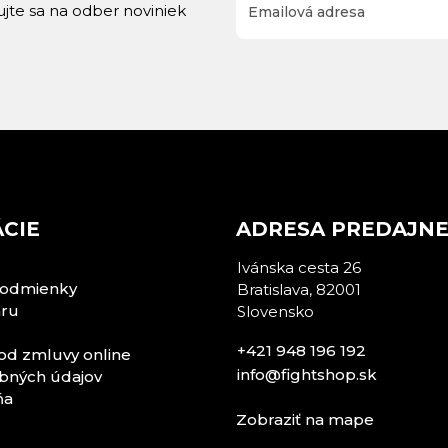
rujte sa na odber noviniek
CIE
ADRESA PREDAJN
Ivánska cesta 26
odmienky
Bratislava, 82001
aru
Slovensko
+421 948 196 192
od zmluvy online
info@fightshop.sk
bných údajov
ňa
Zobraziť na mape