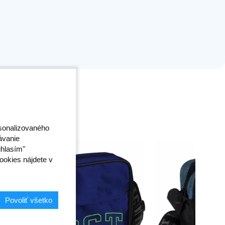
rsonalizovaného
ávanie
úhlasím"
ookies nájdete v
Povoliť všetko