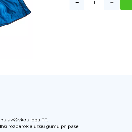
énu s výšivkou loga FF.
dlhší rozparok a užšiu gumu pri páse.