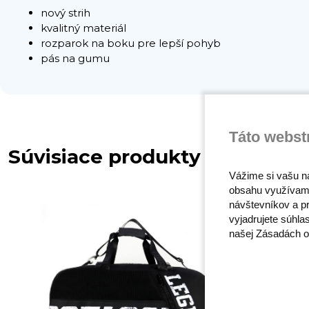
nový strih
kvalitný materiál
rozparok na boku pre lepší pohyb
pás na gumu
Táto webst
Súvisiace produkty
Vážime si vašu n
obsahu využívam
návštevníkov a pr
vyjadrujete súhla
našej Zásadách o