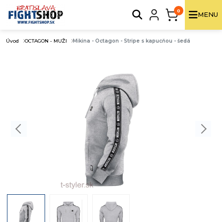
0
MENU
Úvod
OCTAGON - MUŽI
Mikina - Octagon - Stripe s kapucňou - šedá