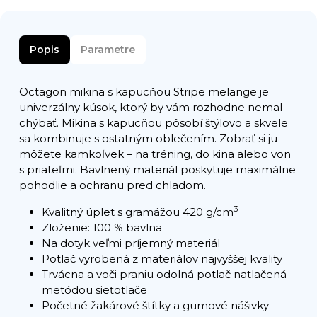
Popis
Parametre
Octagon mikina s kapucňou Stripe melange je
univerzálny kúsok, ktorý by vám rozhodne nemal
chýbať. Mikina s kapucňou pôsobí štýlovo a skvele
sa kombinuje s ostatným oblečením. Zobrať si ju
môžete kamkoľvek – na tréning, do kina alebo von
s priateľmi. Bavlnený materiál poskytuje maximálne
pohodlie a ochranu pred chladom.
3
Kvalitný úplet s gramážou 420 g/cm
Zloženie: 100 % bavlna
Na dotyk veľmi príjemný materiál
Potlač vyrobená z materiálov najvyššej kvality
Trvácna a voči praniu odolná potlač natlačená
metódou sieťotlače
Početné žakárové štítky a gumové nášivky