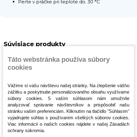
Perte v práčke pri teplote do. 30 °C
Súvisiace produkty
Táto webstránka používa súbory
cookies
Vážime si vašu návštevu našej stránky. Na zlepšenie vášho
zážitku a poskytnutie personalizovaného obsahu využívame
súbory cookies. S vaším súhlasom nám umožníte
analyzovať správanie návštevníkov a prispôsobiť našu
- Jest
Mikina - Octagon -
Dámske Tričko -
Dámske Tr
stránku vašim preferenciám. Kliknutím na tlačidlo "Súhlasím"
wa s
Logo Smash - Modrá
Octagon - Bad Girl -
Octagon -
vyjadrujete súhlas s používaním všetkých súborov cookies.
Biele
Szans Ile
Skladom
Skladom
Skladom
Viac informácií o našich cookies nájdete v našej Zásadách
Čierne
ochrany súkromia.
45,99 €
23,00 €
23,00 €