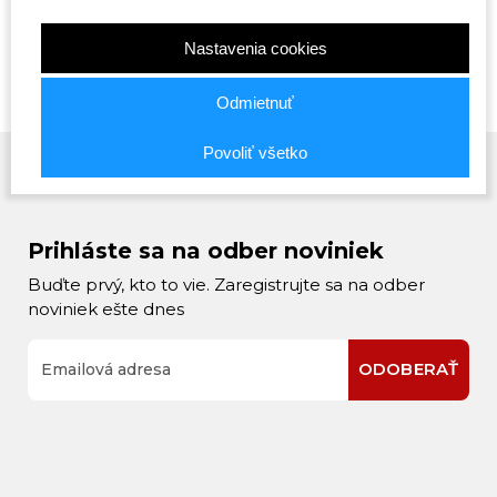
S
M
XL
XXL
M
L
S
Nastavenia cookies
Odmietnuť
Povoliť všetko
Prihláste sa na odber noviniek
Buďte prvý, kto to vie. Zaregistrujte sa na odber
noviniek ešte dnes
ODOBERAŤ