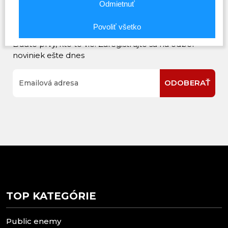
Odmietnuť
Povoliť všetko
Prihláste sa na odber noviniek
Buďte prvý, kto to vie. Zaregistrujte sa na odber
noviniek ešte dnes
ODOBERAŤ
TOP KATEGÓRIE
Public enemy