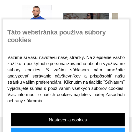
Táto webstránka používa súbory
cookies
- Jest
Mikina - Octagon -
Dámske Tričko -
Dámske Tr
Vážime si vašu návštevu našej stránky. Na zlepšenie vášho
wa s
Logo Smash - Modrá
Octagon - Bad Girl -
Octagon -
zážitku a poskytnutie personalizovaného obsahu využívame
Biele
Szans Ile
Skladom
Skladom
Skladom
súbory cookies. S vaším súhlasom nám umožníte
Čierne
analyzovať správanie návštevníkov a prispôsobiť našu
45,99 €
23,00 €
23,00 €
stránku vašim preferenciám. Kliknutím na tlačidlo "Súhlasím"
vyjadrujete súhlas s používaním všetkých súborov cookies.
S
M
XL
XXL
M
L
S
Viac informácií o našich cookies nájdete v našej Zásadách
ochrany súkromia.
Nastavenia cookies