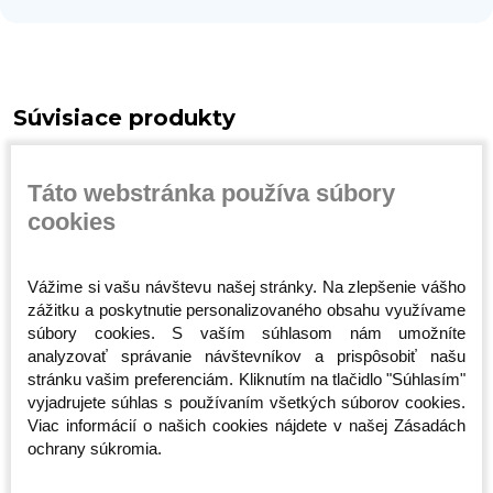
Súvisiace produkty
Táto webstránka používa súbory
cookies
Vážime si vašu návštevu našej stránky. Na zlepšenie vášho
zážitku a poskytnutie personalizovaného obsahu využívame
súbory cookies. S vaším súhlasom nám umožníte
analyzovať správanie návštevníkov a prispôsobiť našu
ámske
Dámske Tričko -
Dámske Tričko -
Dámska Mi
é
Octagon - Logo Smash
Octagon - Logo Smash
Octagon -
stránku vašim preferenciám. Kliknutím na tlačidlo "Súhlasím"
- Červené
- Modré
Červená
vyjadrujete súhlas s používaním všetkých súborov cookies.
Skladom
Skladom
Skladom
Viac informácií o našich cookies nájdete v našej Zásadách
23,00 €
23,00 €
45,00 
ochrany súkromia.
M
M
XL