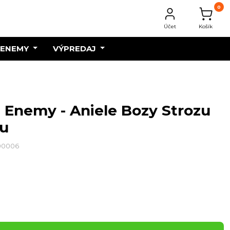
0
Účet
Košík
 ENEMY
VÝPREDAJ
c Enemy - Aniele Bozy Strozu
ou
100006