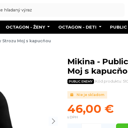
OCTAGON - ŽENY
OCTAGON - DETI
PUBLIC
zy Strozu Moj s kapucňou
Mikina - Publi
Moj s kapucň
Kód produktu: 5
PUBLIC ENEMY
Nie je skladom
46,00 €
s DPH