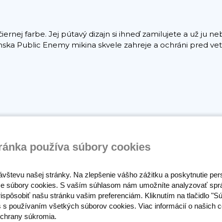
nej farbe. Jej pútavý dizajn si ihneď zamilujete a už ju ne
Pánska Public Enemy mikina skvele zahreje a ochráni pred ve
á voči praniu
ránka používa súbory cookies
ávštevu našej stránky. Na zlepšenie vášho zážitku a poskytnutie pe
e súbory cookies. S vaším súhlasom nám umožníte analyzovať spr
ispôsobiť našu stránku vašim preferenciám. Kliknutím na tlačidlo "S
s s používaním všetkých súborov cookies. Viac informácií o našich c
chrany súkromia.