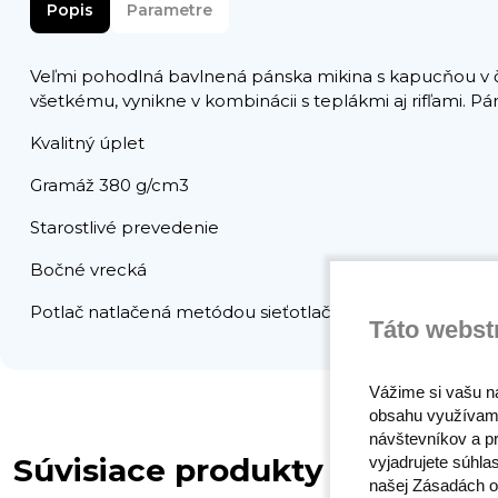
Popis
Parametre
Veľmi pohodlná bavlnená pánska mikina s kapucňou v čier
všetkému, vynikne v kombinácii s teplákmi aj rifľami. 
Kvalitný úplet
Gramáž 380 g/cm3
Starostlivé prevedenie
Bočné vrecká
Potlač natlačená metódou sieťotlače je trvácna a odoln
Táto webst
Vážime si vašu n
obsahu využívam
návštevníkov a pr
Súvisiace produkty
vyjadrujete súhla
našej Zásadách o