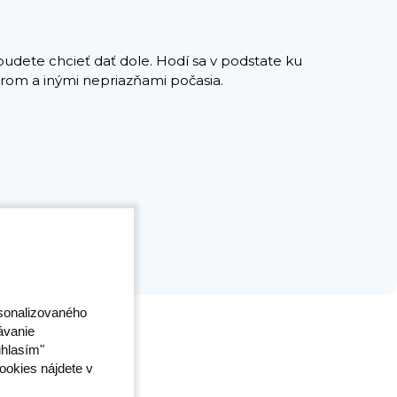
budete chcieť dať dole. Hodí sa v podstate ku
trom a inými nepriazňami počasia.
rsonalizovaného
ávanie
úhlasím"
ookies nájdete v