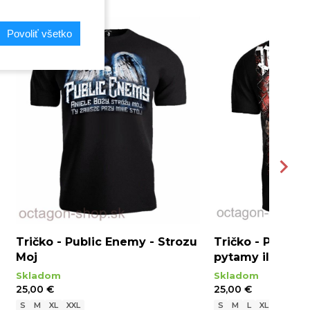
Povoliť všetko
Tričko - Public Enemy - Strozu
Tričko - Public 
Moj
pytamy ilu jes
Skladom
Skladom
25,00 €
25,00 €
S
M
XL
XXL
S
M
L
XL