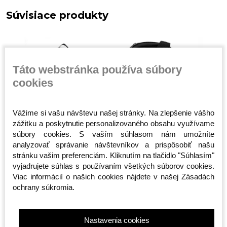
Súvisiace produkty
Táto webstránka používa súbory
cookies
Vážime si vašu návštevu našej stránky. Na zlepšenie vášho
zážitku a poskytnutie personalizovaného obsahu využívame
Športová taška -
Taška cez rameno -
Taška cez
súbory cookies. S vaším súhlasom nám umožníte
n -
Octagon - Predátor 2v1
Octagon - Sportswear
Smash - 
(Batoh)
- čierna
analyzovať správanie návštevníkov a prispôsobiť našu
Skladom
Skladom
Skladom
stránku vašim preferenciám. Kliknutím na tlačidlo "Súhlasím"
65,00 €
20,00 €
19,00 €
vyjadrujete súhlas s používaním všetkých súborov cookies.
Viac informácií o našich cookies nájdete v našej Zásadách
ochrany súkromia.
Nastavenia cookies