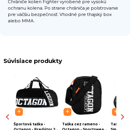
Chrániče kolien Fighter vyrobené pre vysokú
ochranu kolena. Po strane chrániča je polstrovanie
pre väčšiu bezpečnosť. Vhodné pre thajský box
alebo MMA.
Súvisiace produkty
Športová taška -
Taška cez rameno -
Taška cez
n -
Octagon - Predátor 2v1
Octagon - Sportswear
Smash - 