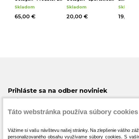
(Batoh)
- čierna
Skladom
Skladom
Skladom
65,00 €
20,00 €
19,00 €
Prihláste sa na odber noviniek
Buďte prvý, kto to vie. Zaregistrujte sa na odber
noviniek ešte dnes
Táto webstránka používa súbory cookies
ODOBERAŤ
Vážime si vašu návštevu našej stránky. Na zlepšenie vášho záži
personalizovaného obsahu využívame súbory cookies. S va