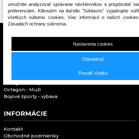
umožníte analyzovať správanie návštevníkov a prispôsobiť na
preferenciám. Kliknutím na tlačidlo "Súhlasím" vyjadrujete sú
všetkých súborov cookies. Viac informácií o našich cookies
Zásadách ochrany súkromia.
Nastavenia cookies
TOP KATEGÓRIE
Odmietnuť
Public enemy
Povoliť všetko
Octagon - Deti
Octagon - Ženy
Octagon - Muži
Bojové športy - výbava
INFORMÁCIE
Kontakt
Obchodné podmienky