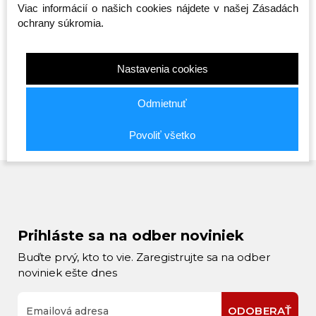
Viac informácií o našich cookies nájdete v našej Zásadách
Športová taška -
Taška cez rameno -
Taška cez
ochrany súkromia.
n -
Octagon - Predátor 2v1
Octagon - Sportswear
Smash - 
(Batoh)
- čierna
Skladom
Skladom
Skladom
65,00 €
20,00 €
19,00 €
Nastavenia cookies
Odmietnuť
Povoliť všetko
Prihláste sa na odber noviniek
Buďte prvý, kto to vie. Zaregistrujte sa na odber
noviniek ešte dnes
ODOBERAŤ