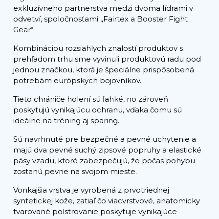
exkluzívneho partnerstva medzi dvoma lídrami v
odvetví, spoločnosťami „Fairtex a Booster Fight
Gear“.
Kombináciou rozsiahlych znalostí produktov s
prehľadom trhu sme vyvinuli produktovú radu pod
jednou značkou, ktorá je špeciálne prispôsobená
potrebám európskych bojovníkov.
Tieto chrániče holení sú ľahké, no zároveň
poskytujú vynikajúcu ochranu, vďaka čomu sú
ideálne na tréning aj sparing.
Sú navrhnuté pre bezpečné a pevné uchytenie a
majú dva pevné suchý zipsové popruhy a elastické
pásy vzadu, ktoré zabezpečujú, že počas pohybu
zostanú pevne na svojom mieste.
Vonkajšia vrstva je vyrobená z prvotriednej
syntetickej kože, zatiaľ čo viacvrstvové, anatomicky
tvarované polstrovanie poskytuje vynikajúce