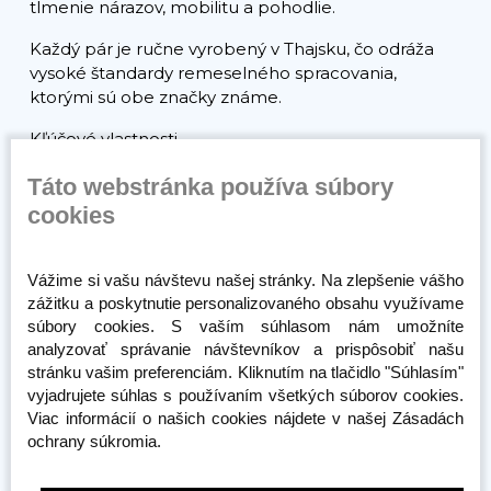
tlmenie nárazov, mobilitu a pohodlie.
Každý pár je ručne vyrobený v Thajsku, čo odráža
vysoké štandardy remeselného spracovania,
ktorými sú obe značky známe.
Kľúčové vlastnosti
Dizajn pod spoločnou značkou Fairtex a
Táto webstránka používa súbory
Booster Fight Gear
cookies
Ľahká konštrukcia s vynikajúcou ochranou
Vonkajšia vrstva z prémiovej syntetickej kože
Viacvrstvová, anatomicky tvarovaná penová
Vážime si vašu návštevu našej stránky. Na zlepšenie vášho
výplň
zážitku a poskytnutie personalizovaného obsahu využívame
Bezpečné uchytenie s dvojitými suchými
súbory cookies. S vaším súhlasom nám umožníte
zipsami a elastickými zadnými pásmi Ideálne na
analyzovať správanie návštevníkov a prispôsobiť našu
tréning a sparing
stránku vašim preferenciám. Kliknutím na tlačidlo "Súhlasím"
vyjadrujete súhlas s používaním všetkých súborov cookies.
Ručne vyrobené v Thajsku
Viac informácií o našich cookies nájdete v našej Zásadách
Navrhnuté tak, aby spĺňalo požiadavky
ochrany súkromia.
európskeho bojovníka