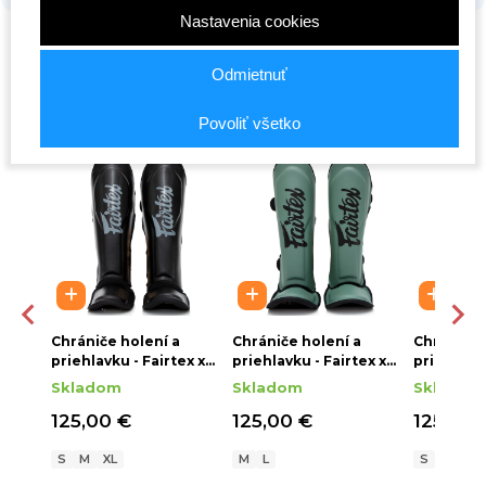
Nastavenia cookies
Odmietnuť
Súvisiace produkty
Povoliť všetko
Chrániče holení a
Chrániče holení a
Chrániče 
ex x
priehlavku - Fairtex x
priehlavku - Fairtex x
priehlavku
atý
Booster - čierne/šedý
Booster - olive
Booster - 
Skladom
Skladom
Skladom
nápis
nápis
125,00 €
125,00 €
125,00 
S
M
XL
M
L
S
M
L