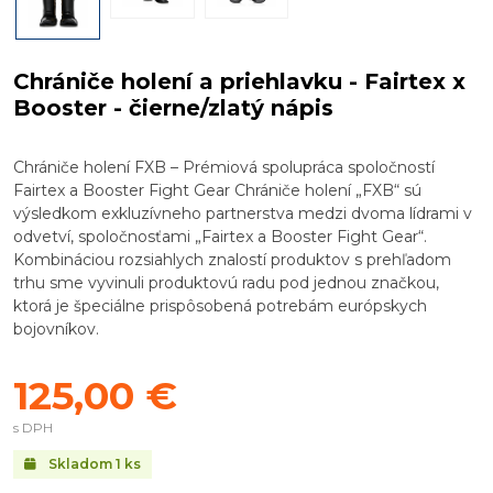
Chrániče holení a priehlavku - Fairtex x
Booster - čierne/zlatý nápis
Chrániče holení FXB – Prémiová spolupráca spoločností
Fairtex a Booster Fight Gear Chrániče holení „FXB“ sú
výsledkom exkluzívneho partnerstva medzi dvoma lídrami v
odvetví, spoločnosťami „Fairtex a Booster Fight Gear“.
Kombináciou rozsiahlych znalostí produktov s prehľadom
trhu sme vyvinuli produktovú radu pod jednou značkou,
ktorá je špeciálne prispôsobená potrebám európskych
bojovníkov.
125,00 €
s DPH
Skladom
1
ks