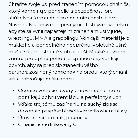
Chráňte svoje uši pred zranením pomocou chrániča,
ktorý kombinuje pohodlie a bezpečnosť, pre
akúkoľvek formu boja so spojením postoj/zem.
Navrhnutý s ľahkými a pevnými plastovými vstrekmi,
aby ste sa vyhli najčastejším zraneniam uší v jude,
wrestlingu, MMA a grapplingu. Vonkajší materiál je z
mäkkého a pohodlného neoprénu. Polotuhé ušné
mušle sú umiestnené v oblasti uší. Mäkké bavlnené
vnútro pre úplné pohodlie, spandexový vonkajší
povrch, aby sa predišlo zraneniu vášho
partnera,zosilnený remienok na bradu, ktorý chráni
krk a zabraňuje poškriabaniu.
Oceníte vetracie otvory v úrovni ucha, ktoré
ponúkajú dobrú ventiláciu a perfektný sluch
Vďaka trojitému zapínaniu na suchý zips sa
dokonale prispôsobí všetkým veľkostiam hlavy
Úroveň: začiatočník, pokročilý
Chránič je certifikovaný CE.