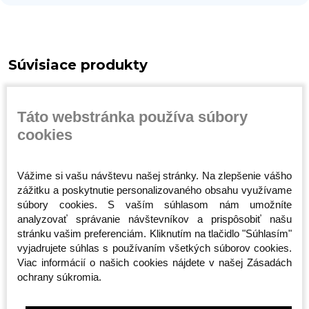
Súvisiace produkty
Táto webstránka používa súbory
cookies
Vážime si vašu návštevu našej stránky. Na zlepšenie vášho
zážitku a poskytnutie personalizovaného obsahu využívame
súbory cookies. S vaším súhlasom nám umožníte
Športová taška -
Taška cez rameno -
Taška cez
analyzovať správanie návštevníkov a prispôsobiť našu
n -
Octagon - Predátor 2v1
Octagon - Sportswear
Smash - 
stránku vašim preferenciám. Kliknutím na tlačidlo "Súhlasím"
(Batoh)
- čierna
Skladom
Skladom
Skladom
vyjadrujete súhlas s používaním všetkých súborov cookies.
Viac informácií o našich cookies nájdete v našej Zásadách
65,00 €
20,00 €
19,00 €
ochrany súkromia.