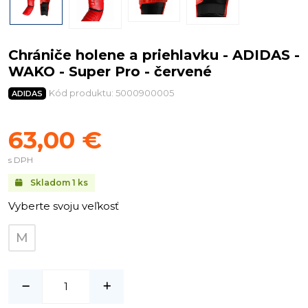
Chrániče holene a priehlavku - ADIDAS -
WAKO - Super Pro - červené
Kód produktu: 5000900005
ADIDAS
63,00 €
s DPH
Skladom
1
ks
Vyberte svoju veľkosť
M