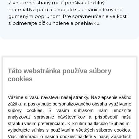
Z vnútornej strany majú podšívku textilný
materiál.Na pätu a chodidlo sú chrániče fixované
gumeným popruhom. Pre správneurčenie veľkosti
si odmerajte dĺžku holene a priehlavku.
Súvisiace produkty
Táto webstránka používa súbory
cookies
Vážime si vašu návštevu našej stránky. Na zlepšenie vášho
zážitku a poskytnutie personalizovaného obsahu využívame
súbory cookies. S vaším súhlasom nám umožníte
analyzovať správanie návštevníkov a prispôsobiť našu
stránku vašim preferenciám. Kliknutím na tlačidlo "Súhlasím"
vyjadrujete súhlas s používaním všetkých súborov cookies.
Športová taška -
Taška cez rameno -
Taška cez
Viac informácií o našich cookies nájdete v našej Zásadách