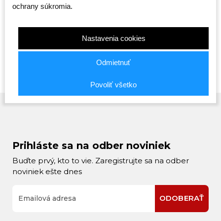
n -
Octagon - Predátor 2v1
Octagon - Sportswear
Smash - 
ochrany súkromia.
(Batoh)
- čierna
Skladom
Skladom
Skladom
65,00 €
20,00 €
19,00 €
Nastavenia cookies
Odmietnuť
Povoliť všetko
Prihláste sa na odber noviniek
Buďte prvý, kto to vie. Zaregistrujte sa na odber
noviniek ešte dnes
ODOBERAŤ