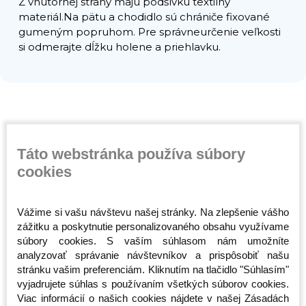
Z vnútornej strany majú podšívku textilný
materiál.Na pätu a chodidlo sú chrániče fixované
gumeným popruhom. Pre správneurčenie veľkosti
si odmerajte dĺžku holene a priehlavku.
Súvisiace produkty
Táto webstránka používa súbory
cookies
Vážime si vašu návštevu našej stránky. Na zlepšenie vášho
zážitku a poskytnutie personalizovaného obsahu využívame
súbory cookies. S vaším súhlasom nám umožníte
analyzovať správanie návštevníkov a prispôsobiť našu
stránku vašim preferenciám. Kliknutím na tlačidlo "Súhlasím"
vyjadrujete súhlas s používaním všetkých súborov cookies.
Športová taška -
Taška cez rameno -
Taška cez
Viac informácií o našich cookies nájdete v našej Zásadách
n -
Octagon - Predátor 2v1
Octagon - Sportswear
Smash - 