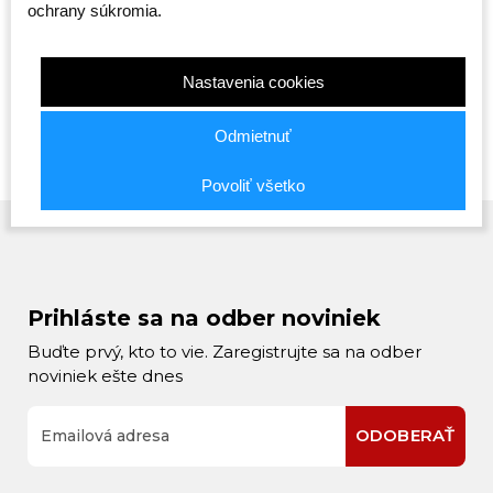
ochrany súkromia.
(Batoh)
- čierna
Skladom
Skladom
Skladom
65,00 €
20,00 €
19,00 €
Nastavenia cookies
Odmietnuť
Povoliť všetko
Prihláste sa na odber noviniek
Buďte prvý, kto to vie. Zaregistrujte sa na odber
noviniek ešte dnes
ODOBERAŤ