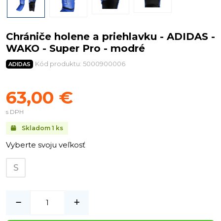
Chrániče holene a priehlavku - ADIDAS -
WAKO - Super Pro - modré
Kód produktu: 5000900006
ADIDAS
63,00 €
s DPH
Skladom
1
ks
Vyberte svoju veľkosť
S