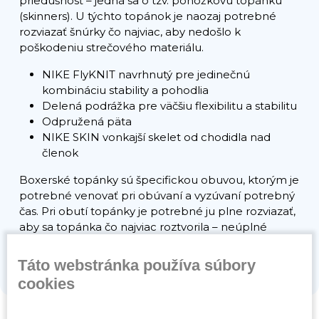
priedušnosť – jedná sa o tzv. ponožkovú topánku
(skinners). U týchto topánok je naozaj potrebné
rozviazať šnúrky čo najviac, aby nedošlo k
poškodeniu strečového materiálu.
NIKE FlyKNIT navrhnutý pre jedinečnú
kombináciu stability a pohodlia
Delená podrážka pre väčšiu flexibilitu a stabilitu
Odpružená päta
NIKE SKIN vonkajší skelet od chodidla nad
členok
Boxerské topánky sú špecifickou obuvou, ktorým je
potrebné venovať pri obúvaní a vyzúvaní potrebný
čas. Pri obutí topánky je potrebné ju plne rozviazať,
aby sa topánka čo najviac roztvorila – neúplné
rozviazanie topánok môže spôsobiť popraskanie
niektorých švov v oblasti členku a priehlavku.
Táto webstránka používa súbory
cookies