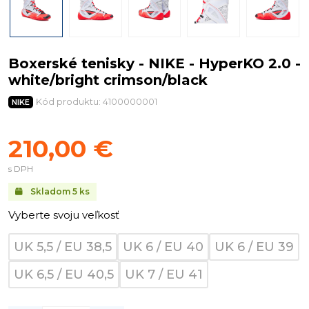
Boxerské tenisky - NIKE - HyperKO 2.0 -
white/bright crimson/black
Kód produktu: 4100000001
NIKE
210,00 €
s DPH
Skladom
5
ks
Vyberte svoju veľkosť
UK 5,5 / EU 38,5
UK 6 / EU 40
UK 6 / EU 39
UK 6,5 / EU 40,5
UK 7 / EU 41