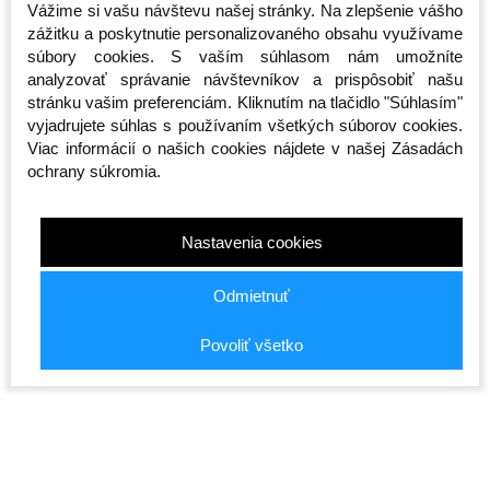
Vážime si vašu návštevu našej stránky. Na zlepšenie vášho
zážitku a poskytnutie personalizovaného obsahu využívame
Súvisiace produkty
súbory cookies. S vaším súhlasom nám umožníte
analyzovať správanie návštevníkov a prispôsobiť našu
stránku vašim preferenciám. Kliknutím na tlačidlo "Súhlasím"
vyjadrujete súhlas s používaním všetkých súborov cookies.
Viac informácií o našich cookies nájdete v našej Zásadách
ochrany súkromia.
Nastavenia cookies
Odmietnuť
Športová taška -
Taška cez rameno -
Taška cez
n -
Octagon - Predátor 2v1
Octagon - Sportswear
Smash - 
(Batoh)
- čierna
Skladom
Skladom
Skladom
Povoliť všetko
65,00 €
20,00 €
19,00 €