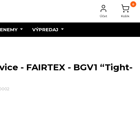
0
Účet
Košík
 ENEMY
VÝPREDAJ
ice - FAIRTEX - BGV1 “Tight-
00002