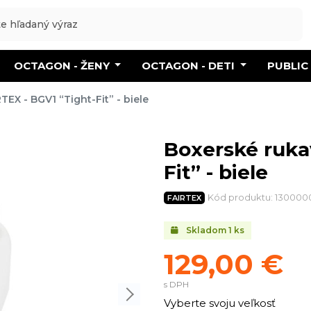
OCTAGON - ŽENY
OCTAGON - DETI
PUBLIC
TEX - BGV1 “Tight-Fit” - biele
Boxerské rukav
Fit” - biele
Kód produktu: 13000
FAIRTEX
Skladom
1
ks
129,00 €
s DPH
Vyberte svoju veľkosť