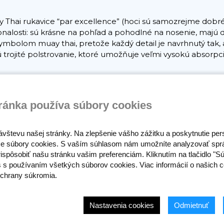
Thai rukavice “par excellence” (hoci sú samozrejme dobré aj
okonalosti: sú krásne na pohľad a pohodlné na nosenie, maj
mbolom muay thai, pretože každý detail je navrhnutý tak, a
jú trojité polstrovanie, ktoré umožňuje veľmi vysokú absorpc
ránka používa súbory cookies
ávštevu našej stránky. Na zlepšenie vášho zážitku a poskytnutie pe
e súbory cookies. S vaším súhlasom nám umožníte analyzovať spr
ispôsobiť našu stránku vašim preferenciám. Kliknutím na tlačidlo "S
s s používaním všetkých súborov cookies. Viac informácií o našich c
chrany súkromia.
Nastavenia cookies
Odmietnuť