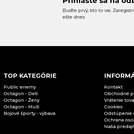
Prihláste sa na od
Buďte prvý, kto to vie. Zaregist
ešte dnes
TOP KATEGÓRIE
INFORMÁ
Public enemy
Kontakt
Octagon - Deti
Obchodné p
Octagon - Ženy
Vrátenie tov
Octagon - Muži
Cookies
Bojové športy - výbava
Odstúpenie 
Ochrana oso
Naša predaj