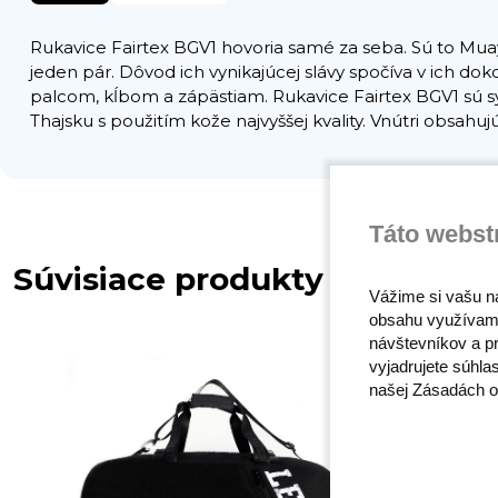
Rukavice Fairtex BGV1 hovoria samé za seba. Sú to Muay 
jeden pár. Dôvod ich vynikajúcej slávy spočíva v ich d
palcom, kĺbom a zápästiam. Rukavice Fairtex BGV1 sú sy
Thajsku s použitím kože najvyššej kvality. Vnútri obsahu
Táto webst
Súvisiace produkty
Vážime si vašu n
obsahu využívam
návštevníkov a pr
vyjadrujete súhla
našej Zásadách o