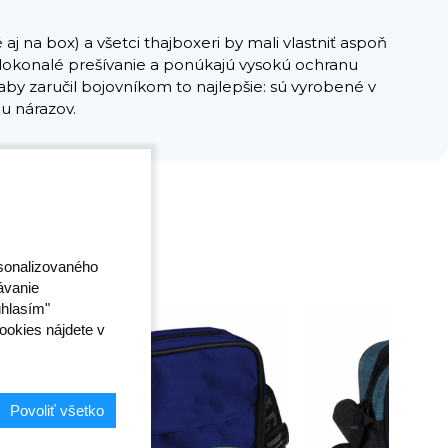
 na box) a všetci thajboxeri by mali vlastniť aspoň
ú dokonalé prešívanie a ponúkajú vysokú ochranu
by zaručil bojovníkom to najlepšie: sú vyrobené v
iu nárazov.
rsonalizovaného
ávanie
úhlasím"
ookies nájdete v
Povoliť všetko