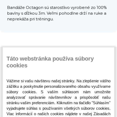
Bandáže Octagon sú starostlivo vyrobené zo 100%
bavlny s dĺžkou 3m. Veľmi pohodlne drží na ruke a
neprekáža pri tréningu.
Táto webstránka používa súbory
cookies
Prihláste sa na odber noviniek
Vážime si vašu návštevu našej stránky. Na zlepšenie vášho
Buďte prvý, kto to vie. Zaregistrujte sa na odber
zážitku a poskytnutie personalizovaného obsahu využívame
noviniek ešte dnes
súbory cookies. S vaším súhlasom nám umožníte
analyzovať správanie návštevníkov a prispôsobiť našu
ODOBERAŤ
stránku vašim preferenciám. Kliknutím na tlačidlo "Súhlasím"
vyjadrujete súhlas s používaním všetkých súborov cookies.
Viac informácií o našich cookies nájdete v našej Zásadách