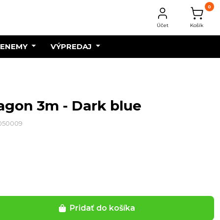
0
Účet
Košík
 ENEMY
VÝPREDAJ
agon 3m - Dark blue
0050009
Pridať do košíka