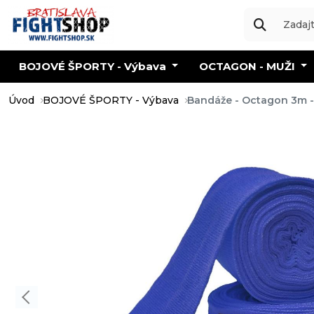
BOJOVÉ ŠPORTY - Výbava
OCTAGON - MUŽI
Úvod
BOJOVÉ ŠPORTY - Výbava
Bandáže - Octagon 3m -