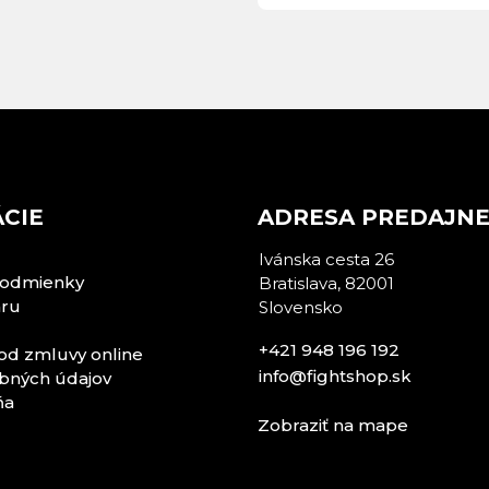
CIE
ADRESA PREDAJN
Ivánska cesta 26
odmienky
Bratislava, 82001
aru
Slovensko
+421 948 196 192
od zmluvy online
info@fightshop.sk
bných údajov
ňa
Zobraziť na mape