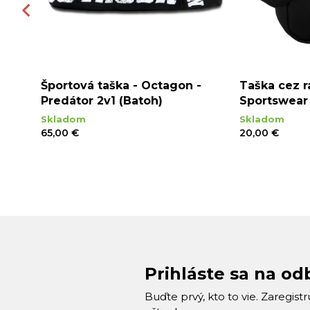
 -
Športová taška - Octagon -
Taška cez 
rne
Predátor 2v1 (Batoh)
Sportswear 
Skladom
Skladom
65,00 €
20,00 €
Prihláste sa na od
Buďte prvý, kto to vie. Zaregist