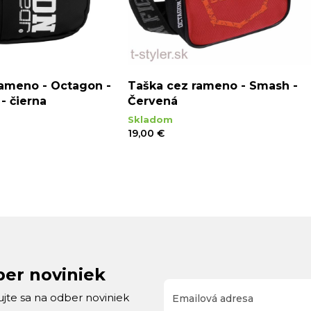
rameno - Octagon -
Taška cez rameno - Smash -
- čierna
Červená
Skladom
19,00 €
ber noviniek
rujte sa na odber noviniek