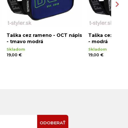
Taška cez rameno - OCT nápis
Taška cez rame
- tmavo modrá
- modrá
Skladom
Skladom
19,00 €
19,00 €
ODOBERAŤ