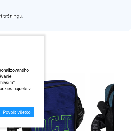
i tréningu.
rsonalizovaného
ávanie
úhlasím"
ookies nájdete v
Povoliť všetko