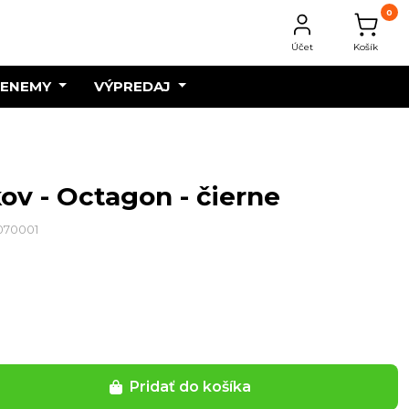
0
Účet
Košík
 ENEMY
VÝPREDAJ
ov - Octagon - čierne
070001
Pridať do košíka