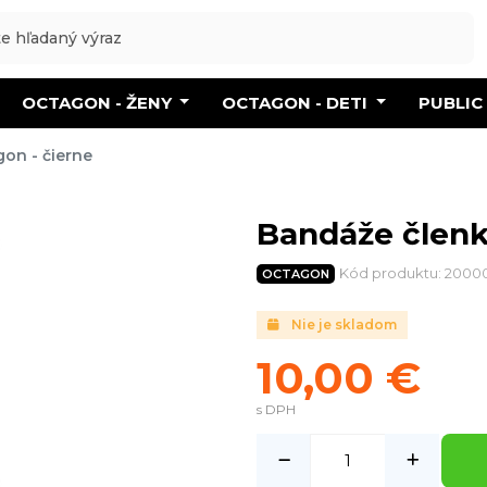
OCTAGON - ŽENY
OCTAGON - DETI
PUBLIC
on - čierne
Bandáže členk
Kód produktu: 2000
OCTAGON
Nie je skladom
10,00 €
s DPH