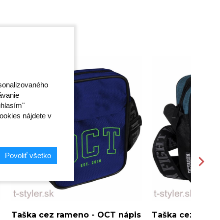
rsonalizovaného
ávanie
úhlasím"
ookies nájdete v
Povoliť všetko
Taška cez rameno - OCT nápis
Taška cez rame