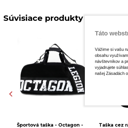
Súvisiace produkty
Táto webst
Vážime si vašu n
obsahu využívam
návštevníkov a pr
vyjadrujete súhla
našej Zásadách o
 -
Športová taška - Octagon -
Taška cez 