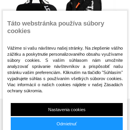
Táto webstránka používa súbory
cookies
Športová taška -
Taška cez rameno -
Taška cez
n -
Octagon - Predátor 2v1
Octagon - Sportswear
Smash - 
Vážime si vašu návštevu našej stránky. Na zlepšenie vášho
(Batoh)
- čierna
Skladom
Skladom
Skladom
zážitku a poskytnutie personalizovaného obsahu využívame
65,00 €
20,00 €
19,00 €
súbory cookies. S vaším súhlasom nám umožníte
analyzovať správanie návštevníkov a prispôsobiť našu
stránku vašim preferenciám. Kliknutím na tlačidlo "Súhlasím"
vyjadrujete súhlas s používaním všetkých súborov cookies.
Viac informácií o našich cookies nájdete v našej Zásadách
ochrany súkromia.
Nastavenia cookies
Odmietnuť
Prihláste sa na odber noviniek