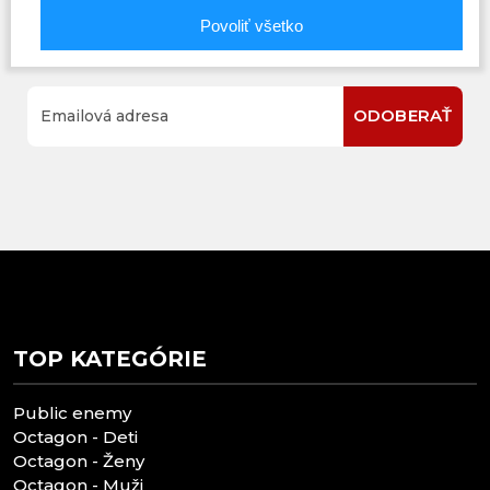
Povoliť všetko
Buďte prvý, kto to vie. Zaregistrujte sa na odber
noviniek ešte dnes
ODOBERAŤ
TOP KATEGÓRIE
Public enemy
Octagon - Deti
Octagon - Ženy
Octagon - Muži