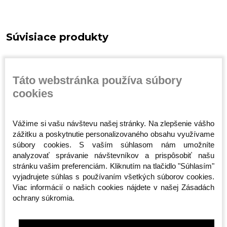
Súvisiace produkty
Táto webstránka používa súbory
cookies
Vážime si vašu návštevu našej stránky. Na zlepšenie vášho
zážitku a poskytnutie personalizovaného obsahu využívame
súbory cookies. S vaším súhlasom nám umožníte
emy -
Tričko - Public Enemy -
Kukla - Public Enemy -
Kukla - P
analyzovať správanie návštevníkov a prispôsobiť našu
PRAWO ULICY
Skull
Blood Fa
stránku vašim preferenciám. Kliknutím na tlačidlo "Súhlasím"
Skladom
Skladom
Skladom
vyjadrujete súhlas s používaním všetkých súborov cookies.
25,00 €
10,00 €
10,00 €
Viac informácií o našich cookies nájdete v našej Zásadách
ochrany súkromia.
M