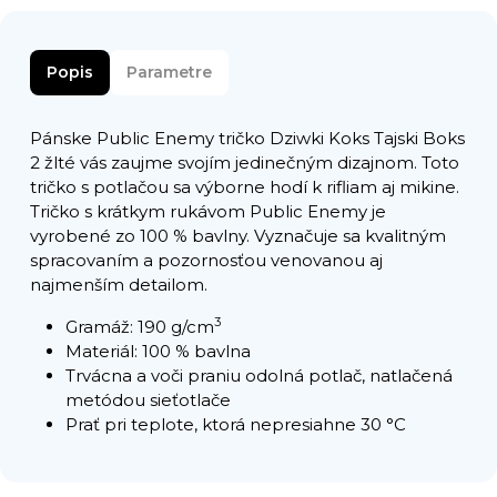
Popis
Parametre
Pánske Public Enemy tričko Dziwki Koks Tajski Boks
2 žlté vás zaujme svojím jedinečným dizajnom. Toto
tričko s potlačou sa výborne hodí k rifliam aj mikine.
Tričko s krátkym rukávom Public Enemy je
vyrobené zo 100 % bavlny. Vyznačuje sa kvalitným
spracovaním a pozornosťou venovanou aj
najmenším detailom.
3
Gramáž: 190 g/cm
Materiál: 100 % bavlna
Trvácna a voči praniu odolná potlač, natlačená
metódou sieťotlače
Prať pri teplote, ktorá nepresiahne 30 °C